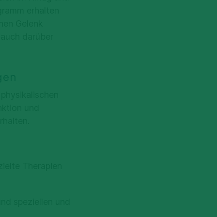
gramm erhalten
chen Gelenk
 auch darüber
gen
physikalischen
nktion und
rhalten.
ielte Therapien
nd speziellen und