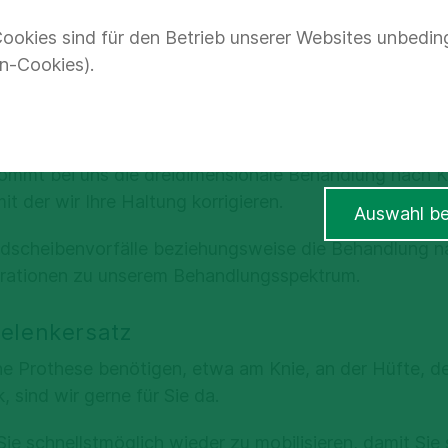
ookies sind für den Betrieb unserer Websites unbedin
n-Cookies).
lischen Abteilung bieten wir eine spezielle Therapie be
Verbiegung der Wirbelsäule, die mit Verformungen der W
kommt bei uns die dreidimensionale Behandlung nach K
t der wir Ihre Haltung korrigieren.
Auswahl be
ndscheibenvorfälle beziehungsweise die Behandlung n
ationen zu unserem Behandlungsspektrum.
Gelenkersatz
e Prothese benötigen, etwa am Knie, an der Hüfte, de
 sind wir gerne für Sie da.
ie schnellstmöglich wieder zu mobilisieren, damit Sie 