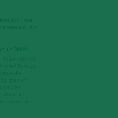
met sich unser
ndmanagement, zum
ion (ABMR)
ilitation (ABMR)
inischen Reha zu
ten in die
möglichen wir
unktionell
im Anschluss
tz einsetzbar