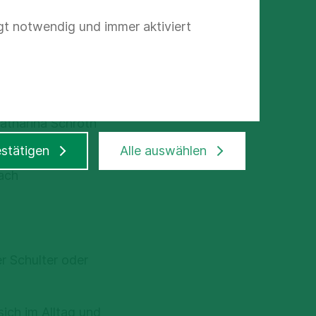
gt notwendig und immer aktiviert
i Skoliose an,
irbelkörper
atharina Schroth
stätigen
Alle auswählen
ach
r Schulter oder
sich im Alltag und