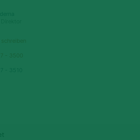
uderna
 Direktor
 schreiben
77 - 3500
7 - 3510
et