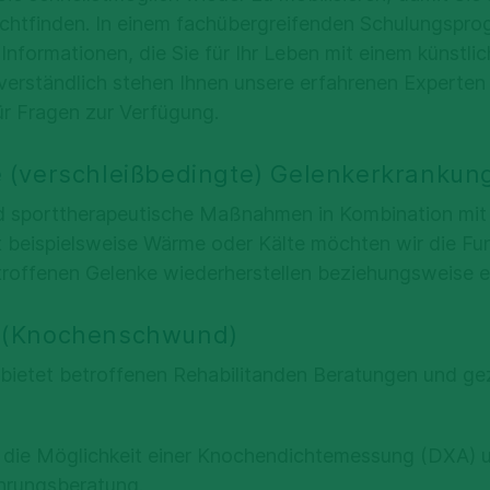
echtfinden. In einem fachübergreifenden Schulungspro
 Informationen, die Sie für Ihr Leben mit einem künstli
verständlich stehen Ihnen unsere erfahrenen Experten
für Fragen zur Verfügung.
 (verschleißbedingte) Gelenkerkrankun
d sporttherapeutische Maßnahmen in Kombination mit 
beispielsweise Wärme oder Kälte möchten wir die Fu
betroffenen Gelenke wiederherstellen beziehungsweise e
 (Knochenschwund)
bietet betroffenen Rehabilitanden Beratungen und gez
e die Möglichkeit einer Knochendichtemessung (DXA) u
ährungsberatung.