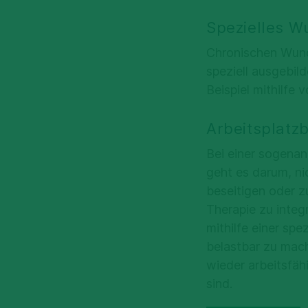
Spezielles 
Chronischen Wund
speziell ausgebi
Beispiel mithilfe
Arbeitsplatz
Bei einer sogena
geht es darum, ni
beseitigen oder z
Therapie zu integr
mithilfe einer spe
belastbar zu mach
wieder arbeitsfäh
sind.