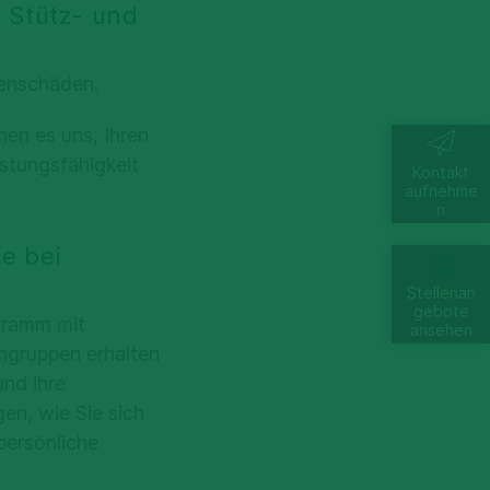
 Stütz- und
nenschäden.
en es uns, Ihren
stungsfähigkeit
Kontakt
aufnehme
n
e bei
Stellenan
gebote
gramm mit
ansehen
ngruppen erhalten
und ihre
en, wie Sie sich
persönliche