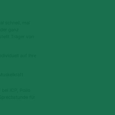
l schnell, mal
oder ganz
tellt Träger von
ividuell auf Ihre
Muskelkraft
 bei ICP, Polio
Sprechstunde für