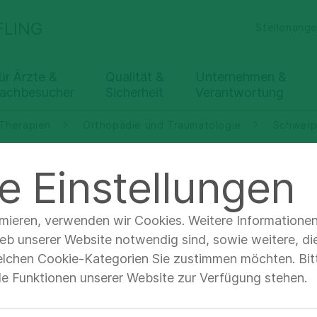
FLING
Stellenang
ür Ärzte &
Qualität &
Unternehmen &
achbesucher
Sicherheit
Verantwortung
 Therapien
Orthopädie und Traumatologie
Schwerpu
e Einstellungen
erpunkte &
imieren, verwenden wir Cookies. Weitere Informatione
ieb unserer Website notwendig sind, sowie weitere, di
heitsbilder
elchen Cookie-Kategorien Sie zustimmen möchten. Bitt
lle Funktionen unserer Website zur Verfügung stehen.