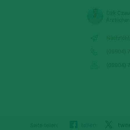
Dirk Cza
Ärztlicher
Nachricht
(09904) 
(09904) 7
teilen
twe
Seite teilen: