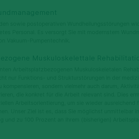
Wundmanagement
en sowie postoperativen Wundheilungsstörungen wid
ldetes Personal. Es versorgt Sie mit modernstem Wu
 von Vakuum-Pumpentechnik.
bezogene Muskuloskelettale Rehabilitat
nnten Arbeitsplatzbezogenen Muskuloskeletalen Rehab
cht nur Funktions- und Strukturstörungen in der mediz
u kompensieren, sondern vielmehr auch darum, Aktivitä
ieren, die konkret für die Arbeit relevant sind. Dies er
ziellen Arbeitsorientierung, um sie wieder ausreichend f
en. Unser Ziel ist es, dass Sie möglichst unmittelbar 
ig und zu 100 Prozent an Ihrem (bisherigen) Arbeitspla