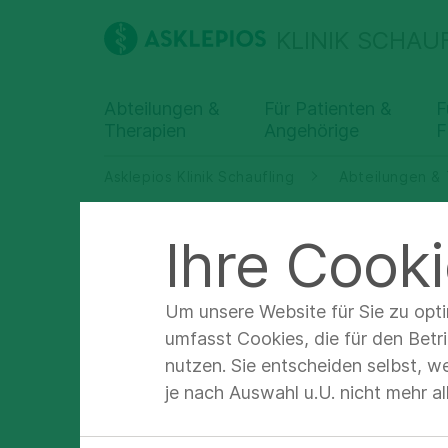
KLINIK SCHAU
Abteilungen &
Für Patienten &
F
Therapien
Angehörige
F
Asklepios Klinik Schaufling
Abteilungen &
Ihre Cooki
Schw
Um unsere Website für Sie zu opt
umfasst Cookies, die für den Betr
Krank
nutzen. Sie entscheiden selbst, w
je nach Auswahl u.U. nicht mehr a