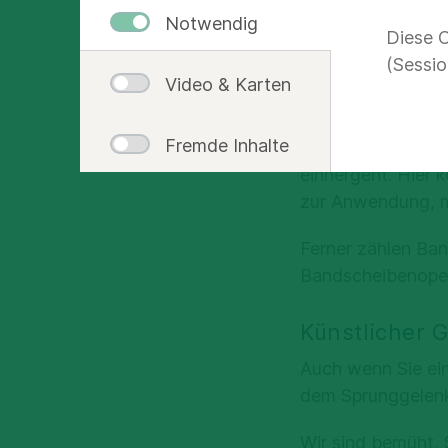
Notwendig
Diese C
(Sessio
Skoliose
Video & Karten
In unserer Physika
Fremde Inhalte
einer seitlichen 
einhergeht. Hier 
zur Anwendung, mi
Ferner zählen Ba
Bandscheibenoper
Künstlicher 
Auch wenn Sie ein
dem Sprunggelenk,
Wir sind bemüht, S