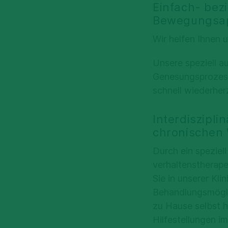
Einfach- bez
Bewegungsa
Wir helfen Ihnen
Unsere speziell 
Genesungsprozess 
schnell wiederherz
Interdiszipl
chronischen
Durch ein spezie
verhaltenstherap
Sie in unserer Kl
Behandlungsmögli
zu Hause selbst h
Hilfestellungen im