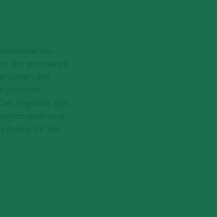
ndardisiertes
and der erhobenen
rstellen. Bei
physischen
Das Ergebnis gibt
öglich oder eine
liches für Sie