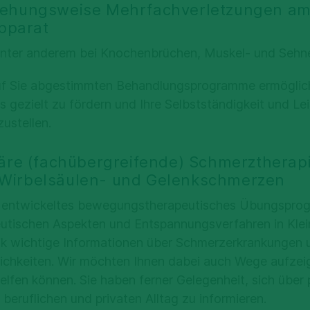
iehungsweise Mehrfachverletzungen am
pparat
 unter anderem bei Knochenbrüchen, Muskel- und Seh
auf Sie abgestimmten Behandlungsprogramme ermöglich
gezielt zu fördern und Ihre Selbstständigkeit und Lei
ustellen.
inäre (fachübergreifende) Schmerztherapi
 Wirbelsäulen- und Gelenkschmerzen
ll entwickeltes bewegungstherapeutisches Übungspro
eutischen Aspekten und Entspannungsverfahren in Klei
inik wichtige Informationen über Schmerzerkrankungen 
chkeiten. Wir möchten Ihnen dabei auch Wege aufzeig
elfen können. Sie haben ferner Gelegenheit, sich über 
 beruflichen und privaten Alltag zu informieren.