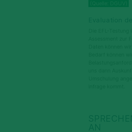
(Quelle: DGUV)
Evaluation de
Die EFL-Testung i
Assessment zur Fe
Daten können wir e
Bedarf können wir
Belastungsanforde
uns dann Auskunft
Umschulung angeb
infrage kommt.
SPRECHEN
AN