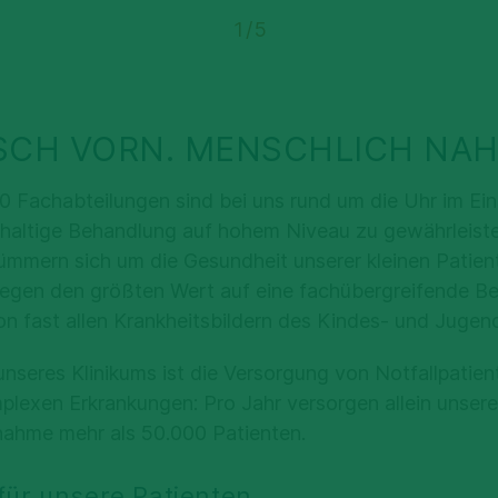
1
/
5
SCH VORN. MENSCHLICH NAH
10 Fachabteilungen sind bei uns rund um die Uhr im Ein
hhaltige Behandlung auf hohem Niveau zu gewährleist
ümmern sich um die Gesundheit unserer kleinen Patien
legen den größten Wert auf eine fachübergreifende B
n fast allen Krankheitsbildern des Kindes- und Jugend
nseres Klinikums ist die Versorgung von Notfallpatie
plexen Erkrankungen: Pro Jahr versorgen allein unsere
nahme mehr als 50.000 Patienten.
für unsere Patienten