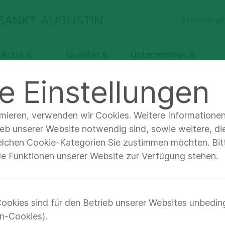
 SANKT AUGUSTIN
Stellenang
 Ärzte &
Qualität &
Unternehmen &
chbesucher
Sicherheit
Verantwortung
e Einstellungen
nehmen & Verantwortung
Klinik und Kontakt Übersichtsse
imieren, verwenden wir Cookies. Weitere Informatione
ieb unserer Website notwendig sind, sowie weitere, di
elchen Cookie-Kategorien Sie zustimmen möchten. Bitt
e Kinderklinik
lle Funktionen unserer Website zur Verfügung stehen.
Maximalversorgung für Kinder und Jugendliche s
für die Region Rhein-Sieg und weit darüber hin
ookies sind für den Betrieb unserer Websites unbedin
n-Cookies).