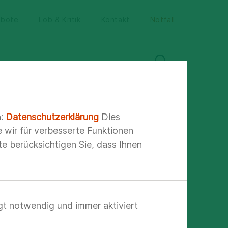
ebote
Lob & Kritik
Kontakt
Notfall
ite
Unser Klinikum auf einen Blick
n:
Datenschutzerklärung
Dies
e wir für verbesserte Funktionen
e berücksichtigen Sie, dass Ihnen
ichern wir
aus.
gt notwendig und immer aktiviert