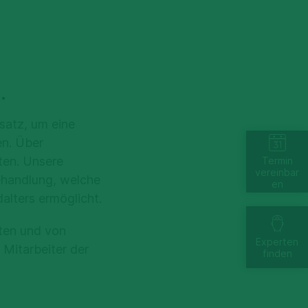
.
satz, um eine
en. Über
ten. Unsere
Termin
vereinbar
ehandlung, welche
en
alters ermöglicht.
nten und von
Experten
 Mitarbeiter der
finden