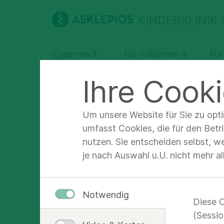
KINDERKLINIK
Experten &
Für Patienten &
Für
Abteilungen
Angehörige
Fa
Ihre Cooki
Asklepios Kinderklinik Sankt Augustin
Unter
Um unsere Website für Sie zu opt
umfasst Cookies, die für den Betr
nutzen. Sie entscheiden selbst, w
Unser
je nach Auswahl u.U. nicht mehr a
Als Klinik der 
Notwendig
Spitzenmedizin 
Diese C
(Sessio