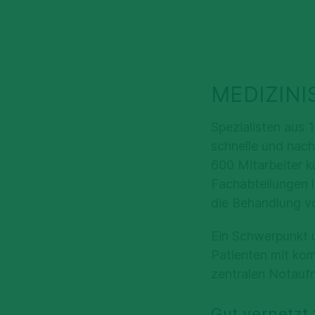
MEDIZINI
Spezialisten aus 
schnelle und nac
600 Mitarbeiter k
Fachabteilungen 
die Behandlung vo
Ein Schwerpunkt u
Patienten mit kom
zentralen Notauf
Gut vernetzt 