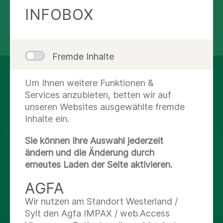
INFOBOX
teilen
tweet
Fremde Inhalte
AUF DEM LAUFENDEN
Um Ihnen weitere Funktionen &
BLEIBEN
Services anzubieten, betten wir auf
unseren Websites ausgewählte fremde
Inhalte ein.
Facebook
Sie können Ihre Auswahl jederzeit
ändern und die Änderung durch
X
erneutes Laden der Seite aktivieren.
Youtube
AGFA
Wir nutzen am Standort Westerland /
Sylt den Agfa IMPAX / web.Access