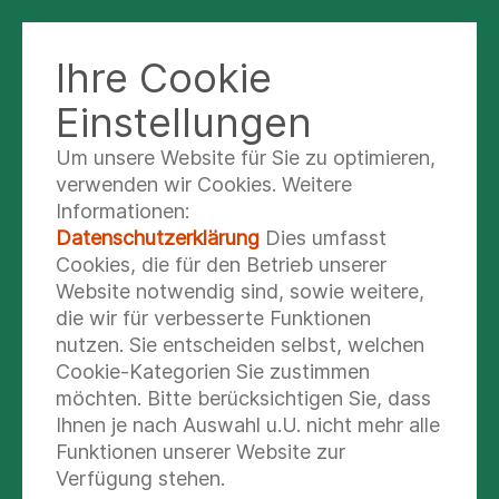
Ihre Cookie
KINDERKLINIK SANKT AUGUSTIN
Einstellungen
Um unsere Website für Sie zu optimieren,
Qualitätsmanagement
verwenden wir Cookies. Weitere
Informationen:
Datenschutzerklärung
Dies umfasst
CIRS-ANONYMES
Cookies, die für den Betrieb unserer
MELDESYSTEM FÜR
Website notwendig sind, sowie weitere,
die wir für verbesserte Funktionen
BEINAHEFEHLER
nutzen. Sie entscheiden selbst, welchen
Cookie-Kategorien Sie zustimmen
Im Dezember 2013 begann das Projekt zur
möchten. Bitte berücksichtigen Sie, dass
klinikweiten Einführung eines Meldesystems für
Ihnen je nach Auswahl u.U. nicht mehr alle
unerwünschte Ereignisse und Beinahefehler.
Funktionen unserer Website zur
Verfügung stehen.
Ziele des Projektes: