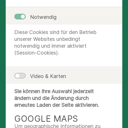
Feststellen von möglichen Fehlerquellen
und deren Beseitigen
Notwendig
Steigerung der Patientensicherheit
Diese Cookies sind für den Betrieb
Erhöhung der Patienten- und
unserer Websites unbedingt
Elternzufriedenheit
notwendig und immer aktiviert
Lernen aus Fehlern
(Session-Cookies).
Klinikweite Nutzung des Meldesytems
Umsetzung in folgenden Fachabteilungen
Video & Karten
2014:
Sie können Ihre Auswahl jederzeit
Zentrum für Kinderanästhesiologie
ändern und die Änderung durch
Kinderherz-Intensivmedizin
erneutes Laden der Seite aktivieren.
Neonatologie und Pädiatrische
GOOGLE MAPS
Intensivmedizin
Um geographische Informationen zu