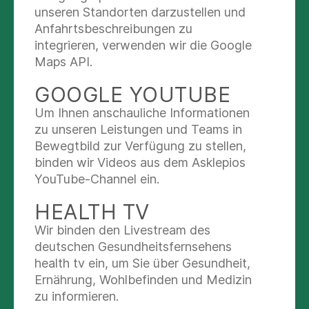
unseren Standorten darzustellen und
Anfahrtsbeschreibungen zu
2015:
integrieren, verwenden wir die Google
Maps API.
Geburtsmedizin
GOOGLE YOUTUBE
OP
Um Ihnen anschauliche Informationen
zu unseren Leistungen und Teams in
SPRECHEN SIE UNS AN
Bewegtbild zur Verfügung zu stellen,
binden wir Videos aus dem Asklepios
YouTube-Channel ein.
Sandra Schramm
Qualitätsmanagement
HEALTH TV
Wir binden den Livestream des
Nachricht schreiben
deutschen Gesundheitsfernsehens
health tv ein, um Sie über Gesundheit,
+49 (2241) 249-402
Ernährung, Wohlbefinden und Medizin
zu informieren.