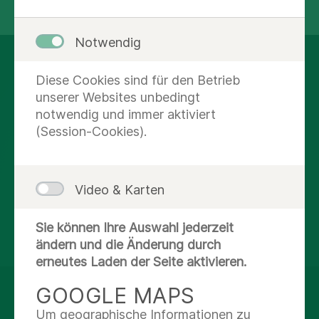
Notwendig
AUF DEM LAUFENDEN
Diese Cookies sind für den Betrieb
BLEIBEN
unserer Websites unbedingt
notwendig und immer aktiviert
(Session-Cookies).
Facebook
X
Video & Karten
Youtube
Sie können Ihre Auswahl jederzeit
ändern und die Änderung durch
erneutes Laden der Seite aktivieren.
GOOGLE MAPS
© Asklepios Kliniken GmbH & Co. KGaA 2026
Um geographische Informationen zu