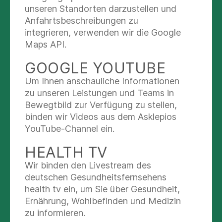
stellvertretenden Schulleitung Vera Uhlig herzlich
unseren Standorten darzustellen und
empfangen. Unter der Leitung von Frau Hoim-
Anfahrtsbeschreibungen zu
Kilper geht es jetzt voller Energie los! 💯
integrieren, verwenden wir die Google
Maps API.
Wir freuen uns auf eine spannende, lehrreiche
und inspirierende gemeinsame Zeit! 🩺📚
GOOGLE YOUTUBE
Um Ihnen anschauliche Informationen
zu unseren Leistungen und Teams in
KONTAKT
Bewegtbild zur Verfügung zu stellen,
binden wir Videos aus dem Asklepios
Asklepios Psychiatrie
YouTube-Channel ein.
Niedersachsen GmbH
HEALTH TV
Rosdorfer Weg 70
Wir binden den Livestream des
37081 Göttingen
deutschen Gesundheitsfernsehens
health tv ein, um Sie über Gesundheit,
Theresa Stetskamp
Ernährung, Wohlbefinden und Medizin
zu informieren.
Leiterin des Bildungszentrums