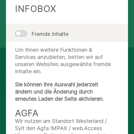
E-Mail:
t.stetskamp@asklepios.com
INFOBOX
Tel.: +49 551 402-2900
Fremde Inhalte
teilen
tweet
Um Ihnen weitere Funktionen &
Services anzubieten, betten wir auf
AUF DEM LAUFENDEN
unseren Websites ausgewählte fremde
BLEIBEN
Inhalte ein.
Sie können Ihre Auswahl jederzeit
Instagram
ändern und die Änderung durch
erneutes Laden der Seite aktivieren.
Facebook
AGFA
Wir nutzen am Standort Westerland /
X
Sylt den Agfa IMPAX / web.Access