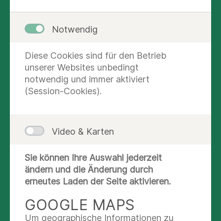
Göttingen
Notwendig
DER K 25-03 GEHT AN DEN
Diese Cookies sind für den Betrieb
START! 🎉🏥✨
unserer Websites unbedingt
notwendig und immer aktiviert
(Session-Cookies).
Video & Karten
Sie können Ihre Auswahl jederzeit
ändern und die Änderung durch
erneutes Laden der Seite aktivieren.
Heute beginnt für 31 motivierte Auszubildende
GOOGLE MAPS
eine spannende Reise in die Welt der Pflege! 🚀
Beim Welcome Day wurden sie von unserer
Um geographische Informationen zu