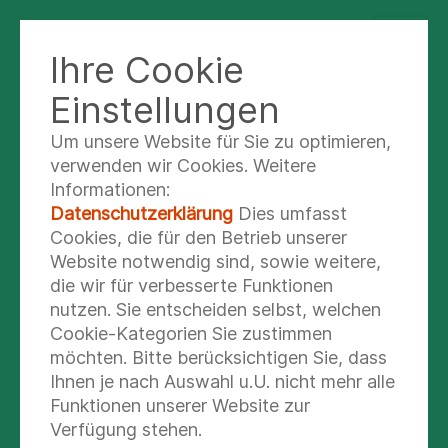
Ihre Cookie
BILDUNGSZENTRUM FÜR
GESUNDHEITSBERUFE GÖTTINGEN
Einstellungen
Um unsere Website für Sie zu optimieren,
verwenden wir Cookies. Weitere
Neuer Ausbildungskurs
Informationen:
im Bildungszentrum -
Datenschutzerklärung
Dies umfasst
Cookies, die für den Betrieb unserer
Herzlich willkommen!
Website notwendig sind, sowie weitere,
die wir für verbesserte Funktionen
nutzen. Sie entscheiden selbst, welchen
Am 03.03.2025 ist unser Frühjahrskurs zur
Cookie-Kategorien Sie zustimmen
Ausbildung von Pflegefachpersonen
möchten. Bitte berücksichtigen Sie, dass
gestartet.
Ihnen je nach Auswahl u.U. nicht mehr alle
Funktionen unserer Website zur
Verfügung stehen.
3. Mär. 2025