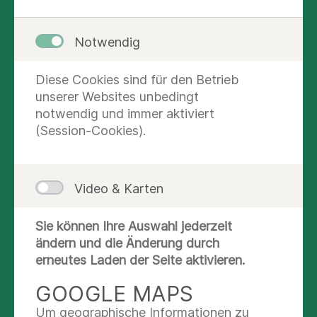
Adresse
Notwendig
Asklepios Bildungszentrum für
Gesundheitsfachberufe Göttingen
Diese Cookies sind für den Betrieb
Rosdorfer Weg 70
unserer Websites unbedingt
37081 Göttingen
notwendig und immer aktiviert
(Session-Cookies).
Mit öffentlichen Verkehrsmitteln
Video & Karten
Anreise mit dem PKW
Sie können Ihre Auswahl jederzeit
ändern und die Änderung durch
Linienbusverbindung zwischen Zentrum und
erneutes Laden der Seite aktivieren.
Krankenhaus mit der Stadtbuslinie 80
Richtung Leineberg, Haltestellen "Asklepios"
Autobahn A7 Hannover - Kassel, Ausfahrt 73
GOOGLE MAPS
oder "Söseweg"
Göttingen-Dransfeld, Fahrtrichtung Göttingen-
Um geographische Informationen zu
Busverbindung Göttingen Linie 80 -
Zentrum ca. 4 Km und weiter Richtung Rosdorf