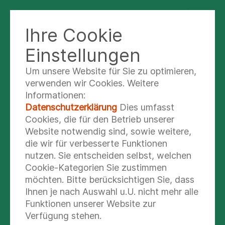
Ihre Cookie
BILDUNGSZENTRUM FÜR
GESUNDHEITSBERUFE GÖTTINGEN
Einstellungen
Um unsere Website für Sie zu optimieren,
verwenden wir Cookies. Weitere
Viele Wege führen zum
Informationen:
Bildungszentrum – Ihre
Datenschutzerklärung
Dies umfasst
Cookies, die für den Betrieb unserer
Anfahrt
Website notwendig sind, sowie weitere,
die wir für verbesserte Funktionen
nutzen. Sie entscheiden selbst, welchen
Cookie-Kategorien Sie zustimmen
Göttingen liegt im Süden von Niedersachsen.
möchten. Bitte berücksichtigen Sie, dass
Das Bildungszemtrum der Asklepios Psychiatrie
Ihnen je nach Auswahl u.U. nicht mehr alle
Niedersachsen GmbH befindet sich in zentraler
Funktionen unserer Website zur
Lage im Südwesten der Stadt Göttingen auf
Verfügung stehen.
einer Anhöhe oberhalb der Leine.