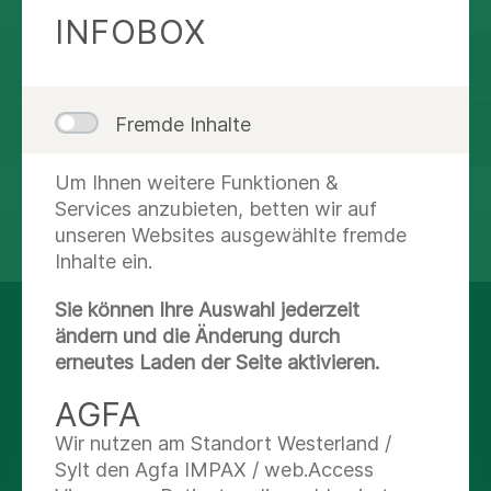
Höchstparkdauer von 4 Stunden (mit
INFOBOX
Parkscheibe) zur Verfügung stehen.
Göttinger Verkehrsbetriebe
Fremde Inhalte
Deutsche Bahn
Um Ihnen weitere Funktionen &
Services anzubieten, betten wir auf
unseren Websites ausgewählte fremde
teilen
tweet
Inhalte ein.
Sie können Ihre Auswahl jederzeit
AUF DEM LAUFENDEN
ändern und die Änderung durch
erneutes Laden der Seite aktivieren.
BLEIBEN
AGFA
Instagram
Wir nutzen am Standort Westerland /
Sylt den Agfa IMPAX / web.Access