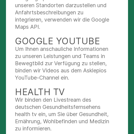
unseren Standorten darzustellen und
Leineberg - Klausberg
entlang den Wegweisertafeln mit der Aufschrift
Anfahrtsbeschreibungen zu
'Asklepios Fachklinikum'.
mit dem RBB Regionalbus Braunschweig
integrieren, verwenden wir die Google
Linie 130 Richtung Rosdorf-Obernjesa-
Maps API.
Aus Richtung Osten und Südosten fahren Sie
Dramfeld-Friedland, Haltestelle "Göttingen
über die B27 Herzberg - Göttingen bzw.
Rosdorfer Kreisel"
GOOGLE YOUTUBE
Eschwege - Göttingen ebenfalls Richtung
Busverbindung RBB Regionalbus
Rosdorf entlang den Wegweisertafeln mit der
Um Ihnen anschauliche Informationen
Braunschweig Linie 130
Aufschrift 'Asklepios Fachklinikum'.
zu unseren Leistungen und Teams in
mit dem Taxi oder zu Fuß; Wegstrecke vom
Bewegtbild zur Verfügung zu stellen,
Hauptbahnhof (ICE-Bahnhof) ca. 2,5 km
HINWEIS: bei Benutzung eines
binden wir Videos aus dem Asklepios
Navigationsgerätes mit Fahrtziel "Asklepios
YouTube-Channel ein.
Fachklinikum Göttingen" geben Sie bitte die
HEALTH TV
Straße "Tonkuhlenweg" als Adresse ein und nicht
die Straße "Rosdorfer Weg". Das Hauptgebäude
Wir binden den Livestream des
erreichen Sie nur über die Eingabe
deutschen Gesundheitsfernsehens
"Tonkuhlenweg".
health tv ein, um Sie über Gesundheit,
PLANEN SIE IHRE ANREISE
Ernährung, Wohlbefinden und Medizin
Bitte beachten Sie, dass auf dem Gelände
MIT BUS ODER BAHN
zu informieren.
lediglich Kurzzeitparkplätze mit einer