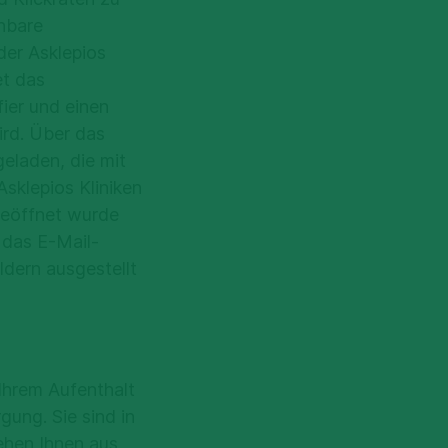
 Unternehmen in
nnbare
utzpflichten
der Asklepios
gemeinsamen
t das
Videosprechstunde
.
ier und einen
aten automatisch
ird. Über das
geladen, die mit
sklepios Kliniken
(1355 Market
geöffnet wurde
nenbezogene
 das E-Mail-
utzte Applikation,
dern ausgestellt
ID und
 und Ihren
rarbeitung und
 bzw. Ihrem
Möglichkeiten zur
den Sie hier.
ressen des
Ihrem Aufenthalt
estützt werden.
gung. Sie sind in
iteten Daten, die
tehen Ihnen aus