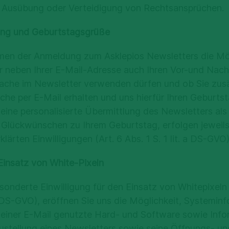
 einer Einwilligung gem. Art. 6 Abs. 1 lit a.) DSGVO: S
Ausübung oder Verteidigung von Rechtsansprüchen.
Seiten-Insights). Dieser Dienst erfasst mittels Cooki
t der Betroffene das Recht, diese jederzeit zu widerruf
 Aktivität auf unserer Fanpage und stellt sie uns in an
it der aufgrund der Einwilligung bis zum Widerruf erf
rung und Geburtstagsgrüße
rfügung. Hierdurch erhalten wir Erkenntnisse u.a. über 
 berührt wird.
besucher, die Aufrufe unserer Seite, die Reichweite vo
men der Anmeldung zum Asklepios Newsletters die Mög
hschnittliche Dauer von Videowiedergaben, Informatio
 lit. b) DSGVO und/oder Art. 6 Abs. 1 lit c) DSGVO und/
r neben Ihrer E-Mail-Adresse auch Ihren Vor-und Nach
ten unsere Besucher stammen sowie Statistiken über 
rache im Newsletter verwenden dürfen und ob Sie zusä
ltnisse unserer Besucher.
e per E-Mail erhalten und uns hierfür Ihren Geburtst
ine personalisierte Übermittlung des Newsletters als
r Daten oder Kategorien von Empfängern
thalten für uns lediglich statistische, anonymisierte 
 Glückwünschen zu Ihrem Geburtstag, erfolgen jeweil
einzelne Nutzer:innen sind nicht möglich. Personenb
len, die an der Ausführung des Prozesses der Videosp
klärten Einwilligungen (Art. 6 Abs. 1 S. 1 lit. a DS-GVO)
Erstellung von Seiten-Insights verwendet werden, we
.
n Meta verarbeitet und wir haben hierauf keinen Zugriff
Einsatz von White-Pixeln
personenbezogenen Seiten-Insights-Daten erfolgt aus
Auftragnehmer Samedi GmbH, Rigaer Str. 44, 10247 Ber
sonderte Einwilligung für den Einsatz von Whitepixeln 
.de
, Website:
www.samedi.de
zur technischen Durchf
. a DS-GVO), eröffnen Sie uns die Möglichkeit, Systemin
stunde gem. Art. 28 DSGVO, (Verarbeitung oder Nutz
arbeitung von Seiten-Insights sind wir und Meta geme
einer E-Mail genutzte Hard- und Software sowie Info
ogener Daten im Auftrag).
ir haben hierzu eine Vereinbarung zur gemeinsamen Ve
Zustellung eines Newsletters sowie seine Öffnungs- un