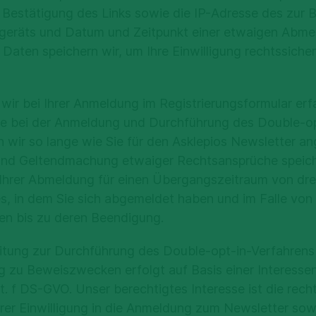
rarbeitet wie bei einer „normalen“ Sprechstunde. Die 
 Bestätigung des Links sowie die IP-Adresse des zur 
Art. 77 DSGVO das Recht, sich bei einer Aufsichtsbeh
Kanäle
 damit wir den mit Ihnen geschlossenen Behandlungsver
eräts und Datum und Zeitpunkt einer etwaigen Abm
Sie der Ansicht sind, dass die Verarbeitung Ihrer p
buchung mit samedi
hten (z. B. Abrechnung mit Kostenträgern) erfüllen kö
 Daten speichern wir, um Ihre Einwilligung rechtssiche
mäßig erfolgt.
 INSTAGRAM
e verarbeiten wir daher Ihre personenbezogenen Date
 für unser Unternehmen zuständigen Aufsichtsbehörde 
daten. Dazu zählen Anamnesen, Diagnosen, Therapiev
rer Facebook- und Instagram-Seiten (Fanpages), vera
 wir bei Ihrer Anmeldung im Registrierungsformular er
 Bundesbeauftragten für Datenschutz und Informations
oder andere Ärzte erheben. Die Verarbeitung von Gesu
 Ltd. (4 Grand Canal Square, Grand Canal Harbour, D2 D
die bei der Anmeldung und Durchführung des Double-o
e
.
r Ihre Behandlung im Rahmen der Videosprechstunde.
sonenbezogenen Daten gemäß ihrer Datenschutzrichtli
rn wir so lange wie Sie für den Asklepios Newsletter a
mationen nicht bereitgestellt, kann die Videosprechst
inien zu Facebook und Instagram finden Sie hier.
d Geltendmachung etwaiger Rechtsansprüche speiche
den.
Ihrer Abmeldung für einen Übergangszeitraum von dre
itung durch uns findet nur in sehr begrenztem Umfang
 „normalen“ Sprechstunde in unserem Räumen werden I
s, in dem Sie sich abgemeldet haben und im Falle von
 aus der Videosprechstunde sowohl in einer Papierakt
ten bis zu deren Beendigung.
nsere Fanpages direkt mit uns kommunizieren oder per
Krankenhausinformationssystem so aufbewahrt, sodas
t das jeweilige Asklepios-Unternehmen für die Verarbei
itung zur Durchführung des Double-opt-in-Verfahrens
auf erhalten.
ir verarbeiten Ihre Daten ausschließlich, um Ihr Anlieg
g zu Beweiszwecken erfolgt auf Basis einer Interes
 Ihren Wunsch hin in Kontakt zu treten.
en der Verarbeitung
 lit. f DS-GVO. Unser berechtigtes Interesse ist die rech
er Einwilligung in die Anmeldung zum Newsletter sow
ein Statistikdienst seitens Meta eingerichtet zum Zwe