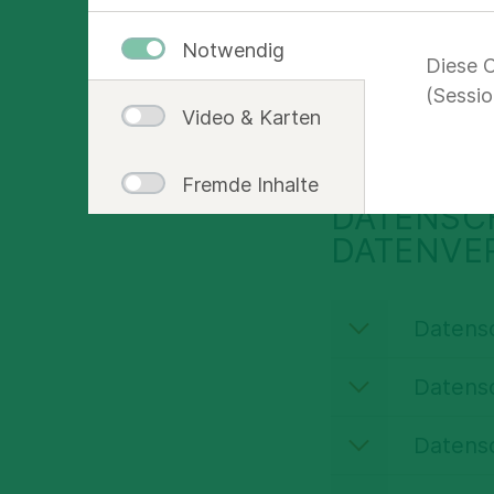
Datenschutz ist
Notwendig
Diese C
nehmen wir seh
(Sessio
Daten wir wann
Video & Karten
Fremde Inhalte
DATENSC
DATENVE
Datens
Datensc
Zweckbestimmun
nutzung
Datens
Zweckbestimmu
Die Verarbeitung 