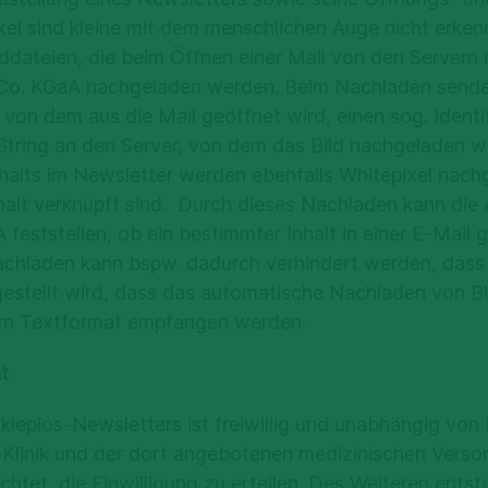
GVO geschlossen, in welcher festgelegt ist, welches
ixel sind kleine mit dem menschlichen Auge nicht erke
r die Löschung der Daten
rarbeitung von Seiten-Insights-Daten welche Datensch
ilddateien, die beim Öffnen einer Mail von den Servern 
rfüllt. Details hierzu sind in der Vereinbarung zur 
Co. KGaA nachgeladen werden. Beim Nachladen sende
 gespeichert, solange dies für die Durchführung der 
int Controller Addendum) geregelt, die Sie hier finden
on dem aus die Mail geöffnet wird, einen sog. Identif
. Gesprächs-Metadaten werden spätestens nach 3 Mon
tring an den Server, von dem das Bild nachgeladen w
daten/Accounts auf Nutzerrequest.
nhalts im Newsletter werden ebenfalls Whitepixel nach
 werden 30 Jahre aufbewahrt.
halt verknüpft sind. Durch dieses Nachladen kann die A
Twitter-Kanal besuchen, verarbeitet die Twitter Inc. 
eststellen, ob ein bestimmter Inhalt in einer E-Mail 
, San Fransisco, CA 94103, USA) als Betreiber perso
s von der Datenverarbeitung Betroffener
chladen kann bspw. dadurch verhindert werden, dass
ndelt es sich insbesondere um Ihre IP-Adresse, die gen
stellt wird, dass das automatische Nachladen von Bil
on Ihnen genutzten Endgerät (einschließlich Geräte-
gende Rechte nach Art. 15 bis 22 DSGVO zu:
 im Textformat empfangen werden.
 Informationen aufgerufener Webseiten, Ihren Standort
skunft, Berichtigung, Löschung, Einschränkung der Ve
r. Diese Daten werden den Daten Ihres Twitter-Kontos
t
rtragbarkeit
geordnet. Die Datenschutzrichtlinie von Twitter sowie 
Datenverarbeitung durch technische Einstellungen fin
recht gegen Verarbeitungen, die auf berechtigte Inte
lepios-Newsletters ist freiwillig und unabhängig von 
chen oder eines Dritten (Art. 6 Abs. 1 lit. f. DSGVO) g
s-Klinik und der dort angebotenen medizinischen Versor
Einfluss auf Art und Umfang der durch Twitter verarbe
ichtet, die Einwilligung zu erteilen. Des Weiteren ents