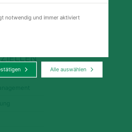
hen Daten
gt notwendig und immer aktiviert
ern, welche
und nutzen.
ZIELLEN
stätigen
Alle auswählen
management
rung
itung oder -
rbung für die