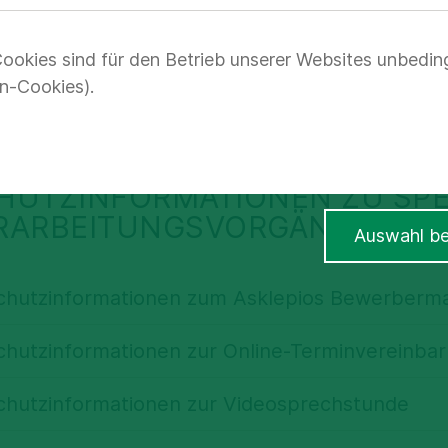
 uns sehr wichtig. Den Schutz Ihrer persönlic
ookies sind für den Betrieb unserer Websites unbedin
r ernst. Wir möchten Ihnen nachfolgend erläut
n-Cookies).
 und zu welchem Zweck erheben, verarbeiten 
HUTZINFORMATIONEN ZU SPE
RARBEITUNGSVORGÄNGEN
Auswahl be
chutzinformationen zum Asklepios Bewerber
hutzinformationen zur Online-Terminvereinba
g der Datenerhebung, -speicherung, -verarbe
chutzinformationen zur Videosprechstunde
ng der Datenverarbeitung
Ihrer Daten erfolgt, um die Passgenauigkeit Ihrer Bewe