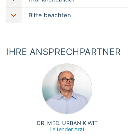
Bitte beachten
Neuromuskuläre Erkrankungen
Voranmeldung
Voranmeldung erforderlich
IHRE ANSPRECHPARTNER
Patientengruppe
Alle Versicherte
Bitte mitbringen
Gültigen Überweisungsschein
DR. MED. URBAN KIWIT
Leitender Arzt