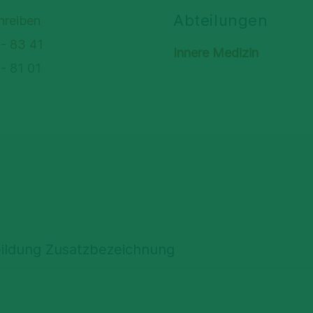
Abteilungen
hreiben
 - 83 41
Innere Medizin
 - 81 01
ildung Zusatzbezeichnung
in