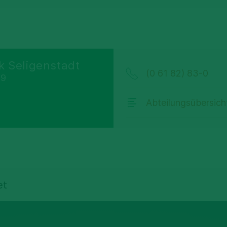
e
ik Seligenstadt
(0 61 82) 83-0
 9
t
Abteilungsübersich
et