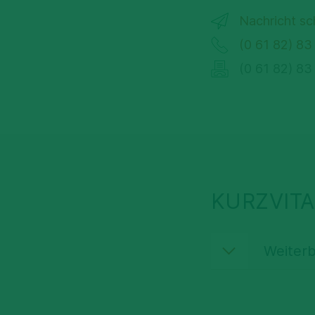
Nachricht sc
(0 61 82) 83
(0 61 82) 83
KURZVITA
Weiterb
Notfallmediz