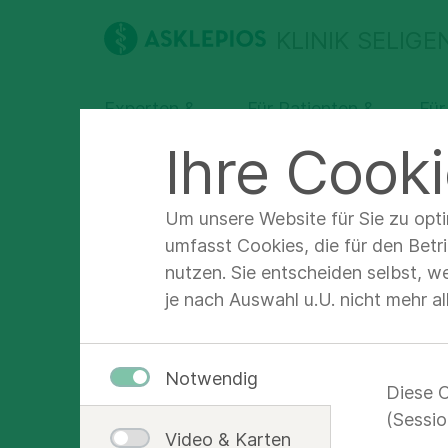
KLINIK SELIG
Experten &
Für Patienten &
Für
Abteilungen
Angehörige
Fa
Ihre Cooki
Profil
Um unsere Website für Sie zu opt
umfasst Cookies, die für den Betr
nutzen. Sie entscheiden selbst, w
Andr
je nach Auswahl u.U. nicht mehr a
Oberarzt
Notwendig
Diese C
(Sessio
Video & Karten