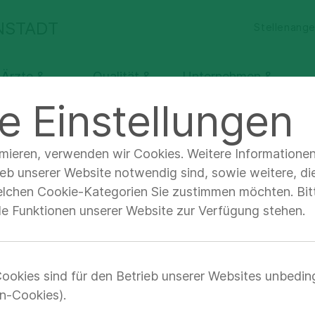
ENSTADT
Stellenang
 Ärzte &
Qualität &
Unternehmen &
chbesucher
Sicherheit
Verantwortung
e Einstellungen
imieren, verwenden wir Cookies. Weitere Informatione
ieb unserer Website notwendig sind, sowie weitere, di
elchen Cookie-Kategorien Sie zustimmen möchten. Bitt
eas Grein
lle Funktionen unserer Website zur Verfügung stehen.
ookies sind für den Betrieb unserer Websites unbedin
n-Cookies).
Facharzt für Innere Med