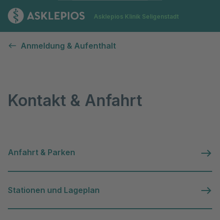
Zur Startseite
Asklepios Klinik Seligenstadt
Kontakt & Anfahrt
Anmeldung & Aufenthalt
Kontakt & Anfahrt
Anfahrt & Parken
Stationen und Lageplan