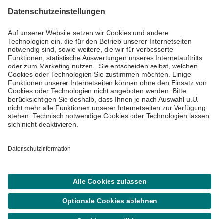
Informiert bleiben
Impressum
Datenschutzinformationen
Cookie Einstellungen
©
Asklepios Kliniken GmbH & Co. KGaA 2026