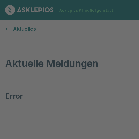
Zur Startseite
Asklepios Klinik Seligenstadt
Aktuelle Meldungen
Aktuelles
Aktuelle Meldungen
Error