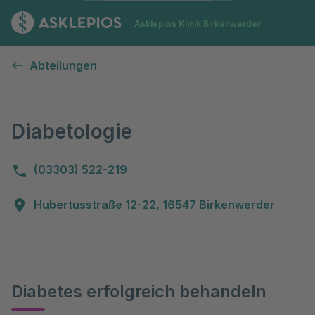
Zur Startseite
Asklepios Klinik Birkenwerder
Diabetologie
Abteilungen
Diabetologie
(03303) 522-219
Hubertusstraße 12-22, 16547 Birkenwerder
Diabetes erfolgreich behandeln