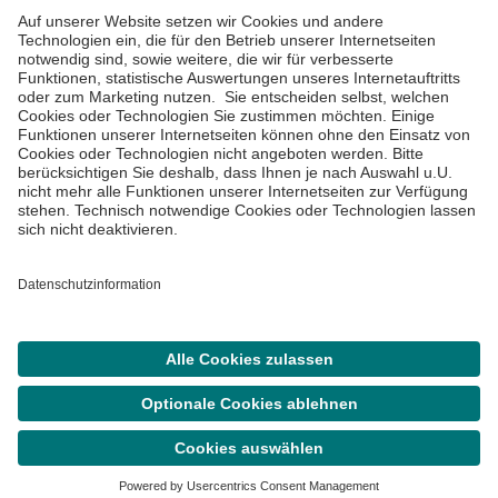
Impressum
Datenschutzinformationen
Cookie Einstellungen
©
Asklepios Kliniken GmbH & Co. KGaA 2026
Suche
Termin
Menü