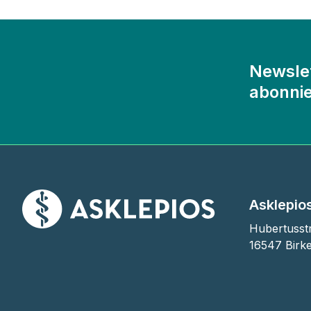
Newsle
abonni
Asklepios
Hubertusstr
16547 Birk