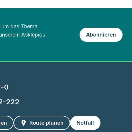
nd um das Thema
 unserem Asklepios
Abonnieren
2-0
22-222
ben
Route planen
Notfall