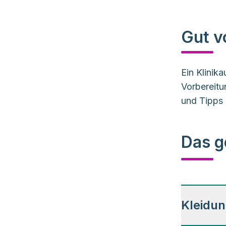
Gut vo
Ein Klinika
Vorbereitu
und Tipps
Das g
Kleidu