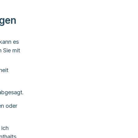
igen
kann es
en können.
 Sie mit
heit
abgesagt.
en oder
 ich
nthalts