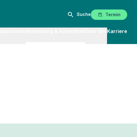
Suche
Termin
alist:innen
Anmeldung & Aufenthalt
Über Uns
Karriere