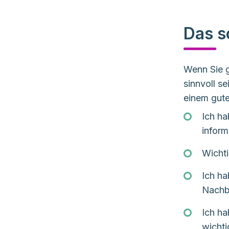
Smartp
Damen
oder C
kostb
Hobby
Das s
Nagels
größe
Wenn Sie g
Bitte beac
sinnvoll s
einem gute
Ich ha
informi
Wicht
Ich h
Nachba
Ich ha
wichti