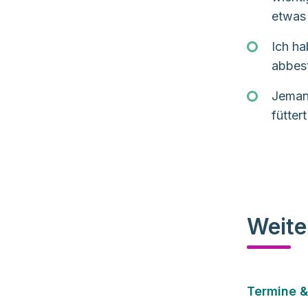
etwas
Ich ha
abbest
Jeman
fütter
Weite
Termine 