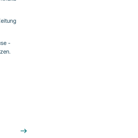
Zeitung
se -
nzen.