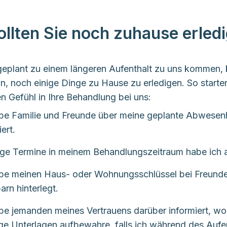
hone / Tablet, Kopfhörer
hygieneartikel (Binden, Einlagen, Tampons)
afeteria)
aren Schmuck
zubehör (Stricken, Nähen)
ollten Sie noch zuhause erled
chere, Nagelfeile
re Mengen an Bargeld
eplant zu einem längeren Aufenthalt zu uns kommen, 
hten Sie, dass wir bei Verlust keine Haftung übernehm
ein, noch einige Dinge zu Hause zu erledigen. So starten
n Gefühl in Ihre Behandlung bei uns:
be Familie und Freunde über meine geplante Abwesen
ert.
ige Termine in meinem Behandlungszeitraum habe ich 
abe meinen Haus- oder Wohnungsschlüssel bei Freund
rn hinterlegt.
be jemanden meines Vertrauens darüber informiert, wo
ge Unterlagen aufbewahre, falls ich während des Aufe