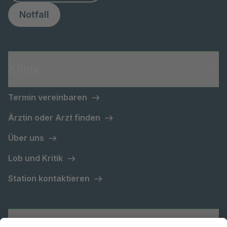
Notfall
Klinik
Termin vereinbaren
Ärztin oder Arzt finden
Über uns
Lob und Kritik
Station kontaktieren
Asklepios Gruppe