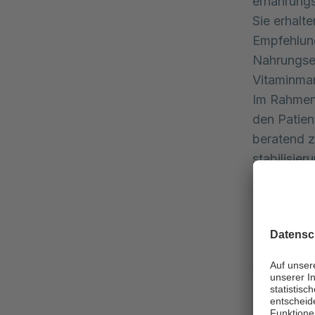
ernährungs
Sie erhalt
Empfehlun
Nahrungse
Vitaminma
Im Rahmen
den Patien
beratend z
stabilisier
Bewegu
Körperlich
Gewichtsre
Wohlbefind
des Thera