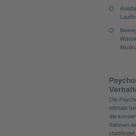
Ausdau
Laufb
Beweg
Wasser
Muskul
Psycho
Verhalt
Die Psyche
oftmals be
die konser
Rahmen ein
stattfinde