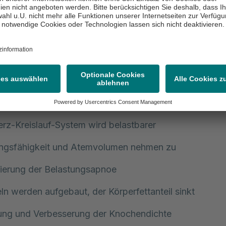
Effekte einer Bewegungstherapie:
ttwerte werden reduziert, Ablagerungen in den Gefäß
aut
sätzliche Sauerstoffzufuhr im Gehirn beeinflusst das
ermögen positiv
shormone werden abgebaut
rz-Kreislauf-System wird belastbarer
ungsfähigkeit und Atemvolumen nehmen zu
ierung der Belastungsapnoe
n werden aufgebaut, der Körperfettanteil sinkt
tung und Verbesserung der Knochendichte