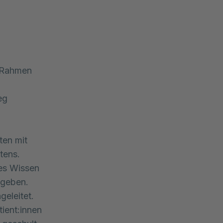
m Rahmen
eg
ten mit
tens.
es Wissen
egeben.
eleitet.
tient:innen