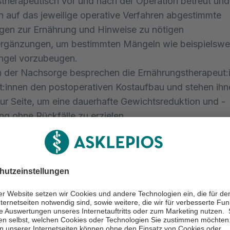
therapeutisch vor und nach der Operation betreut und
en auf das jeweilige operative Verfahren abgestimmte
gen zur Ernährung und Hinweise zu nötigen
rgänzungen, um bestimmten Mängeln wie beispielswe
ngel vorzubeugen.
 der Nachsorge besprechen die Ernährungstherapeut:i
t:innen den postoperativen Kostaufbau und stehen ihn
ur Seite, um eine dauerhafte Gewichtsreduktion und -
ung ohne Rückfälle zu erzielen.
ngstherapie
e Aktivität erhöht den Energieverbrauch und trägt wese
duktion und -stabilisierung sowie nachweislich zum
en der Patient:innen bei. Sie ist daher ein wichtiger Be
piekonzeptes.