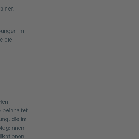
ainer,
bungen im
e die
elen
 beinhaltet
ng, die im
log:innen
dikationen