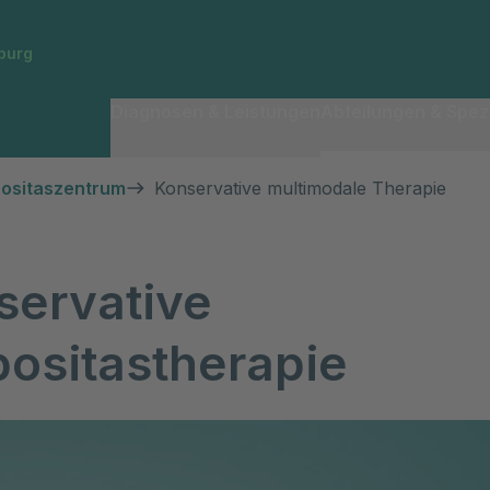
burg
Diagnosen & Leistungen
Abteilungen & Spezi
positaszentrum
Konservative multimodale Therapie
servative
positastherapie