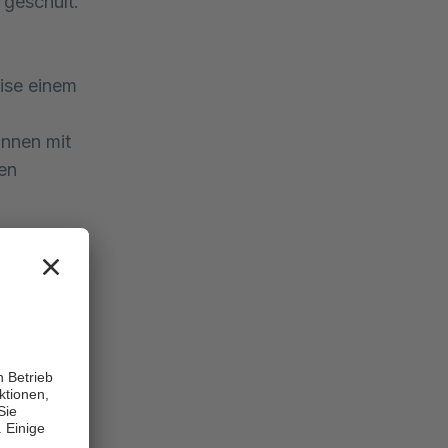
 geschult.
ise einem
nnen mit
en
ntlich zur
standteil