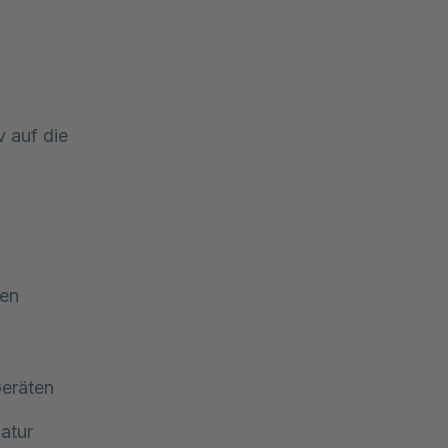
v auf die
den
Geräten
atur