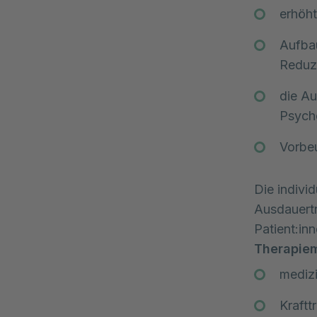
erhöht
Aufbau
Reduz
die Au
Psych
Vorbe
Die indivi
Ausdauert
Patient:in
Therapiem
mediz
Kraftt