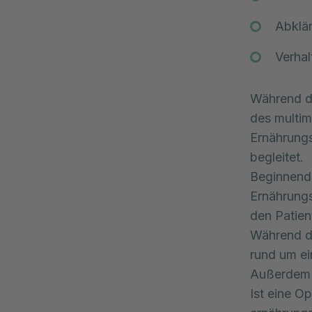
Abklä
Verhal
Während d
des multim
Ernährungs
begleitet.
Beginnend 
Ernährungs
den Patien
Während de
rund um e
Außerdem w
Ist eine O