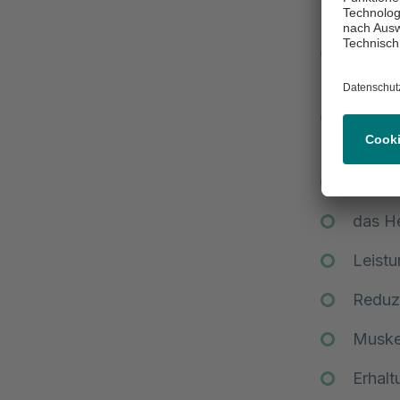
Positive 
Blutfe
abgeb
die zu
Denkv
Stres
das He
Leist
Reduz
Muskel
Erhal