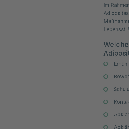
Im Rahmen 
Adipositas
Maßnahmen 
Lebensstil
Welche 
Adipos
Ernähr
Beweg
Schulu
Kontak
Abklär
Abklä