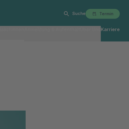
Suche
Termin
alist:innen
Anmeldung & Aufenthalt
Über Uns
Karriere