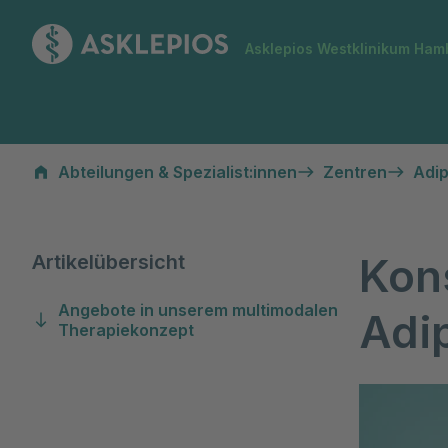
Zur Startseite
Asklepios Westklinikum Ham
Konservative multimodale Therapie
Abteilungen & Spezialist:innen
Zentren
Adi
Kon
Artikelübersicht
Angebote in unserem multimodalen
Adi
Therapiekonzept