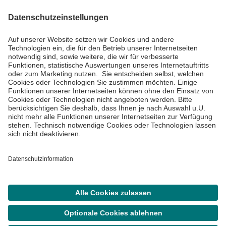
Informiert bleiben
Impressum
Datenschutzinformationen
Cookie Einstellungen
©
Asklepios Kliniken GmbH & Co. KGaA 2026