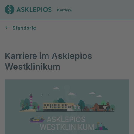
Zur Startseite
Karriere
Karriere im Asklepios Westklinikum Hamburg
Standorte
Karriere im Asklepios
Westklinikum