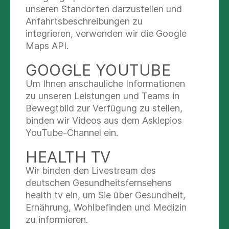
unseren Standorten darzustellen und
medical, technical and organisational standards,
Anfahrtsbeschreibungen zu
including the highly demanded „EndoCert“
integrieren, verwenden wir die Google
certificate for the joint replacement and
Maps API.
reconstructive surgery of our orthopaedic
department.
GOOGLE YOUTUBE
Please refer to our brochures for an overview of
Um Ihnen anschauliche Informationen
the wide range of treatments and services
zu unseren Leistungen und Teams in
provided by our clinic.
Bewegtbild zur Verfügung zu stellen,
binden wir Videos aus dem Asklepios
YouTube-Channel ein.
MEDICAL CENTERS &
DEPARTMENTS
HEALTH TV
Wir binden den Livestream des
deutschen Gesundheitsfernsehens
Surgical Services
health tv ein, um Sie über Gesundheit,
Ernährung, Wohlbefinden und Medizin
Medical Services
zu informieren.