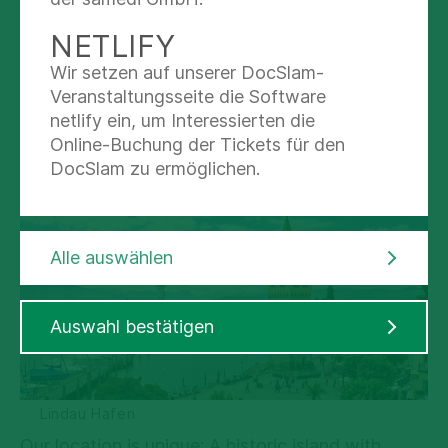
Our five-star quality standards ensure that you
NETLIFY
enjoy comfort and privacy with us in equal
measure with the medical and personal care of
Wir setzen auf unserer DocSlam-
our experienced personnel.
Veranstaltungsseite die Software
netlify ein, um Interessierten die
Online-Buchung der Tickets für den
SURROUNDINGS
DocSlam zu ermöglichen.
Alle auswählen
Auswahl bestätigen
Lindau Hafen
Our location is unique: A historic island with