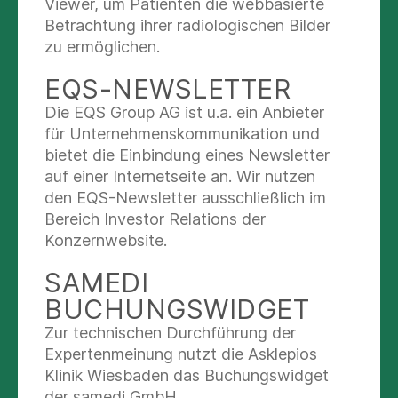
room in our Privita Comfort Clinic. This small and
Viewer, um Patienten die webbasierte
personal unit within the hospital offers you
Betrachtung ihrer radiologischen Bilder
exceptional services. It meets the highest
zu ermöglichen.
demands in features and furnishings with its
EQS-NEWSLETTER
generous and elegantly equipped superior rooms
in preferential locations. The room plans
Die EQS Group AG ist u.a. ein Anbieter
integrate a patient room, living area and office
für Unternehmenskommunikation und
and ensure that, this way, you feel as if you are
bietet die Einbindung eines Newsletter
in a comfortable hotel. In some of the rooms we
auf einer Internetseite an. Wir nutzen
can also offer you your own balcony.
den EQS-Newsletter ausschließlich im
Bereich Investor Relations der
Recuperation in a discerning atmosphere – that is
Konzernwebsite.
the spirit of the Asklepios Privita Comfort Clinic
SAMEDI
Lindau. Our clinic combines outstanding medical
services with top quality facilities and first-class
BUCHUNGSWIDGET
service.
Zur technischen Durchführung der
Expertenmeinung nutzt die Asklepios
It is our desire to enable you to have a
Klinik Wiesbaden das Buchungswidget
comfortable and trouble-free stay at our clinic.
der samedi GmbH.