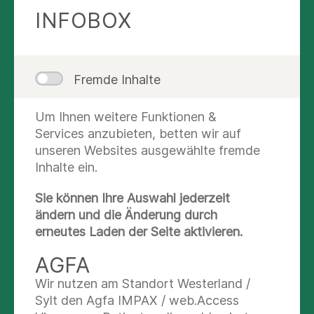
INFOBOX
Clinical Services
Wirbelsäulenerkrankungen
Ärzte
ACCOMODATION &
Allgemein- und Viszeralmedizin
Fremde Inhalte
COMFORT
Anästhesie und Intensivmedizin
Innere Medizin
Um Ihnen weitere Funktionen &
Services anzubieten, betten wir auf
unseren Websites ausgewählte fremde
Orthopädie- und
Inhalte ein.
Unfallchirurgie/Endoprothetikzentrum
Sie können Ihre Auswahl jederzeit
Gynäkologie
ändern und die Änderung durch
erneutes Laden der Seite aktivieren.
AGFA
Privita Room
Wir nutzen am Standort Westerland /
Your accommodation will be a private single
Sylt den Agfa IMPAX / web.Access