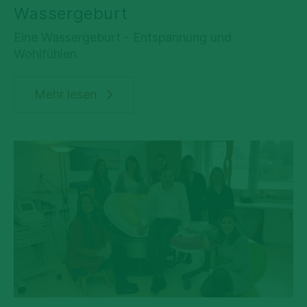
Wassergeburt
Eine Wassergeburt - Entspannung und
Babyfreundliches-Krankenhaus
Wohlfühlen
Mehr lesen
Elternschule
Pränataldiagnostik
Storchenparkplatz