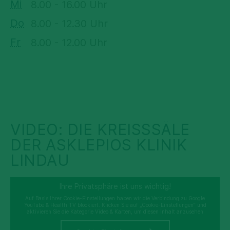
Mi
8.00 - 16.00 Uhr
Do
8.00 - 12.30 Uhr
Fr
8.00 - 12.00 Uhr
VIDEO: DIE KREISSSÄLE D
ER ASKLEPIOS KLINIK L
INDAU
Ihre Privatsphäre ist uns wichtig!
Auf Basis Ihrer Cookie-Einstellungen haben wir die Verbindung zu Google
YouTube & Health TV blockiert. Klicken Sie auf „Cookie-Einstellungen“ und
aktivieren Sie die Kategorie Video & Karten, um diesen Inhalt anzusehen