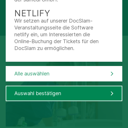
NETLIFY
Infoabend für werdende Eltern
Wir setzen auf unserer DocSlam-
Veranstaltungsseite die Software
netlify ein, um Interessierten die
Online-Buchung der Tickets für den
DocSlam zu ermöglichen.
UNSERE SCHWERPUNKTE
Schwangerschaftsambulanz
Alle auswählen
Wochenstation
Auswahl bestätigen
Organisatorisches