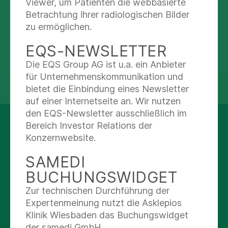
Viewer, um Patienten die webbasierte
Betrachtung ihrer radiologischen Bilder
zu ermöglichen.
EQS-NEWSLETTER
BABYGALERIE
Die EQS Group AG ist u.a. ein Anbieter
für Unternehmenskommunikation und
Begrüßen Sie unsere Lindauer Babies
bietet die Einbindung eines Newsletter
auf einer Internetseite an. Wir nutzen
den EQS-Newsletter ausschließlich im
Bereich Investor Relations der
UNSER
Konzernwebsite.
LEISTUNGSANGEBOT
SAMEDI
Geburtshilfe
BUCHUNGSWIDGET
Zur technischen Durchführung der
Expertenmeinung nutzt die Asklepios
Alle anzeigen
Klinik Wiesbaden das Buchungswidget
der samedi GmbH.