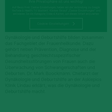
Ihre Privatsphäre ist uns wichtig!
Auf Basis Ihrer Cookie-Einstellungen haben wir die Verbindung zu Google
YouTube & Health TV blockiert. Klicken Sie auf „Cookie-Einstellungen“ und
aktivieren Sie die Kategorie Video & Karten, um diesen Inhalt anzusehen
Cookie-Einstellungen
Gynäkologie und Geburtshilfe bilden zusammen
das Fachgebiet der Frauenheilkunde. Dazu
gehört neben Prävention, Diagnose und der
Behandlung geschlechtsspezifischer
Gesundheitsstörungen von Frauen auch die
Überwachung von Schwangerschaften und
Geburten. Dr. Mark Boockmann. Chefarzt der
Gynäkologie und Geburtshilfe an der Asklepios
Klinik Lindau erklärt, was die Gynäkologie und
Geburtshilfe macht.