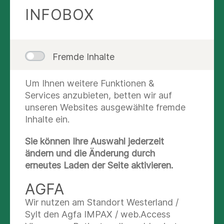
INFOBOX
Fremde Inhalte
STATIONSTEAM
Um Ihnen weitere Funktionen &
Services anzubieten, betten wir auf
unseren Websites ausgewählte fremde
Inhalte ein.
Sie können Ihre Auswahl jederzeit
ändern und die Änderung durch
erneutes Laden der Seite aktivieren.
AGFA
Unser kompetentes und freundliches
Wir nutzen am Standort Westerland /
Stationsteam steht Ihnen bei offenen Fragen
Sylt den Agfa IMPAX / web.Access
gerne zur Verfügung