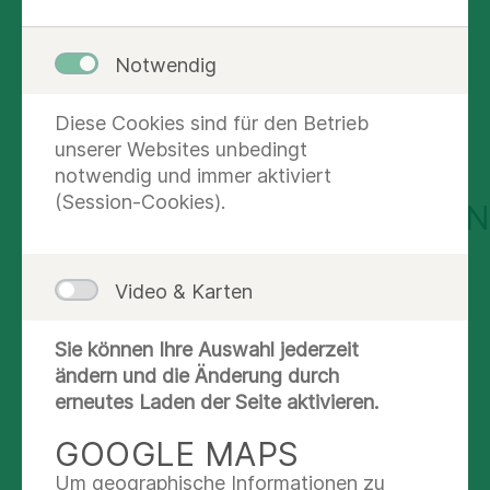
Jeder werdenden Mutter steht eine
erfahrene und engagierte Hebamme
Notwendig
während der Geburt zur Verfügung, um
mehr lesen
auf ihre individuellen Bedürfnisse
Diese Cookies sind für den Betrieb
einzugehen.
unserer Websites unbedingt
Das Kinderzimmer, das von erfahrenen
notwendig und immer aktiviert
DIGITALER
Schwestern und drei Kinderärzten betreut
(Session-Cookies).
ELTERNINFORMATIONSABE
wird, ist der Station angegliedert. So ist in
unserer Abteilung die kinderärztliche
Falls Sie nicht an der Veranstaltung in unserem
Versorgung rund um die Uhr
Haus teilnehmen möchten, stellen wir Ihnen den
Video & Karten
gewährleistet.
Elterninformationsabend in digitaler Version mit
Tonaufnahme zu Verfügung,
Sie können Ihre Auswahl jederzeit
ändern und die Änderung durch
Digitaler Elterninformationsabend
erneutes Laden der Seite aktivieren.
PPSX 16.6 MB
GOOGLE MAPS
Um geographische Informationen zu