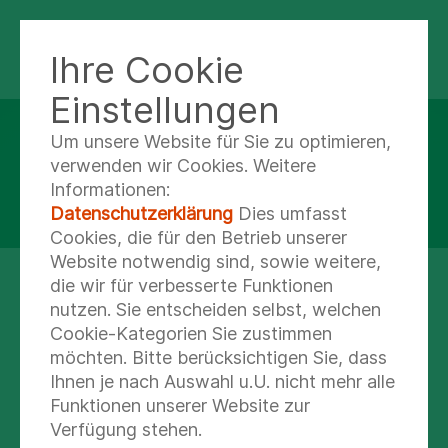
KLINIK LINDAU
Ihre Cookie
Einstellungen
Um unsere Website für Sie zu optimieren,
IN LINDAU GEBOREN.....EIN GUTES GEFÜHL!
verwenden wir Cookies. Weitere
Geburtshilfe
Informationen:
Datenschutzerklärung
Dies umfasst
Cookies, die für den Betrieb unserer
Website notwendig sind, sowie weitere,
die wir für verbesserte Funktionen
WILLKOMMEN IM LEBEN
nutzen. Sie entscheiden selbst, welchen
Cookie-Kategorien Sie zustimmen
In der Geburtshilfe bietet Ihnen unser
möchten. Bitte berücksichtigen Sie, dass
Team eine
Ihnen je nach Auswahl u.U. nicht mehr alle
umfangreiche Unterstützung vor, während
Funktionen unserer Website zur
und nach der Geburt in unserer
Verfügung stehen.
Geburtsklinik.