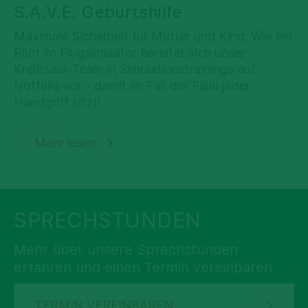
S.A.V.E. Geburtshilfe
Maximale Sicherheit für Mutter und Kind: Wie ein
Pilot im Flugsimulator bereitet sich unser
Kreißsaal-Team in Simulationstrainings auf
Notfälle vor - damit im Fall der Fälle jeder
Handgriff sitzt!
Mehr lesen
SPRECHSTUNDEN
Mehr über unsere Sprechstunden
erfahren und einen Termin vereinbaren
TERMIN VEREINBAREN