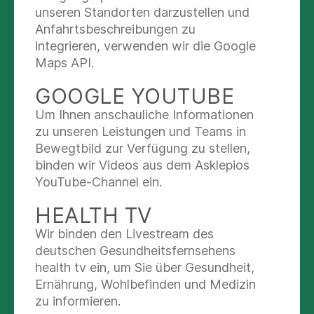
unseren Standorten darzustellen und
GEBURT MIT
Anfahrtsbeschreibungen zu
integrieren, verwenden wir die Google
LEBENSPARTNER
Maps API.
MÖGLICH!
GOOGLE YOUTUBE
Um Ihnen anschauliche Informationen
zu unseren Leistungen und Teams in
Bewegtbild zur Verfügung zu stellen,
binden wir Videos aus dem Asklepios
YouTube-Channel ein.
HEALTH TV
Wir binden den Livestream des
deutschen Gesundheitsfernsehens
Die Geburt darf der Lebenspartner
health tv ein, um Sie über Gesundheit,
selbstverständlich begleiten. Auch nach der
Ernährung, Wohlbefinden und Medizin
Geburt hat der Lebenspartner die Möglichkeit,
zu informieren.
Mutter und Kind zu besuchen.