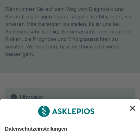
Wann immer Sie auf dem Weg von Diagnostik und
Behandlung Fragen haben, zögern Sie bitte nicht, sie
unseren Mitarbeitenden zu stellen. Es ist uns bei
Asklepios sehr wichtig, Sie umfassend über mögliche
Risiken, die Prognose und Erfolgsaussichten zu
beraten. Wir möchten, dass es Ihnen bald wieder
besser geht.
Hinweis:
Die in diesem Artikel bereitgestellten
Informationen dienen ausschließlich der
allgemeinen Information und werden regelmäßig
durch unsere Fachexpert:innen geprüft und