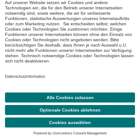
aktualisiert. Sie ersetzen dennoch keine
professionelle medizinische Beratung, Diagnose
oder Behandlung durch Ärzt:innen,
Psycholog:innen, Psychiater:innen oder andere
medizinische Fachexpert:innen. Bei
gesundheitlichen Beschwerden wenden Sie sich
jederzeit gerne an eine unserer Asklepios
Kliniken, ambulanten Praxen und medizinischen
Versorgungszentren in Ihrer Nähe oder an Ihre
behandelnde Hausärztin oder Ihren
behandelnden Hausarzt.
Suche
Termin
Menü
Newsletter abonnieren