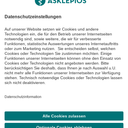
Informiert bleiben
Impressum
Datenschutzinformationen
Cookie Einstellungen
©
Asklepios Kliniken GmbH & Co. KGaA 2026