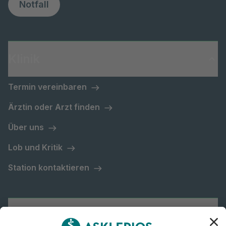
Notfall
Klinik
Termin vereinbaren
Ärztin oder Arzt finden
Über uns
Lob und Kritik
Station kontaktieren
Asklepios Gruppe