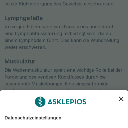
so die Blutversorgung des Gewebes einschränken.
Lymphgefäße
In einigen Fällen kann ein Ulcus cruris auch durch
eine Lymphabflussstörung mitbedingt sein, die zu
einem Lymphödem führt. Dies kann die Wundheilung
weiter erschweren.
Muskulatur
Die Wadenmuskulatur spielt eine wichtige Rolle bei der
Förderung des venösen Rückflusses durch die
sogenannte Muskelpumpe. Eine eingeschränkte
Funktion, beispielsweise durch Immobilität, kann die
Entstehung eines Ulcus Cruris begünstigen.
Nerven
Bei Diabetes mellitus kann eine Nervenbeeinflussung
vorliegen, die die Schmerzwahrnehmung und damit