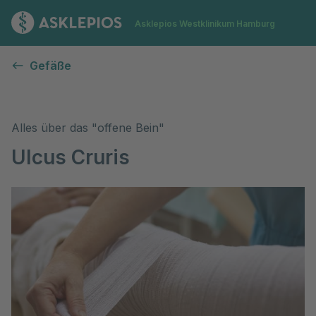
Zur Startseite
Asklepios Westklinikum Hamburg
Ulcus Cruris (offenes Bein)
Gefäße
Alles über das "offene Bein"
Ulcus Cruris