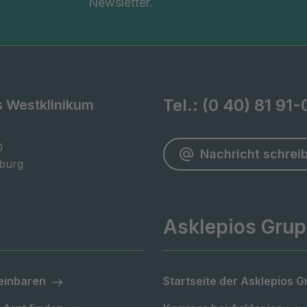
Newsletter.
Tel.:
(0 40) 81 91-
s Westklinikum


Nachricht schrei
burg
Asklepios Gru
einbaren
Startseite der Asklepios 