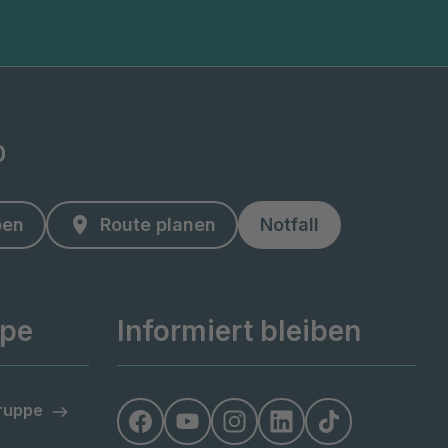
0
ben
Route planen
Notfall
ppe
Informiert bleiben
Gruppe