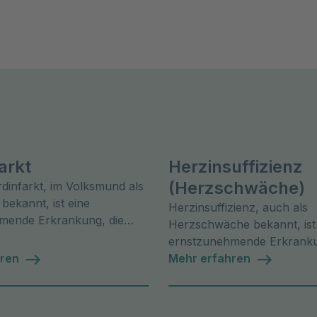
arkt
Herzinsuffizienz
(Herzschwäche)
dinfarkt, im Volksmund als
 bekannt, ist eine
Herzinsuffizienz, auch als
mende Erkrankung, die
Herzschwäche bekannt, ist
le Menschen trifft.
ernstzunehmende Erkranku
hren
Leben der Betroffenen star
Mehr erfahren
beeinflussen kann.