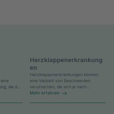
Herzklappenerkrankung
en
Herzklappenerkrankungen können
 eine
eine Vielzahl von Beschwerden
ng, die das
verursachen, die sich je nach
k
Schweregrad und betroffener Klappe
Mehr erfahren
unterscheiden.