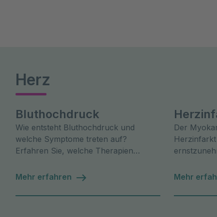
Herz
Bluthochdruck
Herzinf
Wie entsteht Bluthochdruck und
Der Myokar
welche Symptome treten auf?
Herzinfarkt
Erfahren Sie, welche Therapien
ernstzuneh
Asklepios anbietet und was Sie selbst
jährlich vie
tun können
Mehr erfahren
Mehr erfa