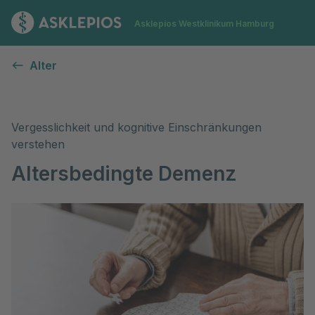
Zur Startseite
Asklepios Westklinikum Hamburg
Demenz im Alter
Alter
Vergesslichkeit und kognitive Einschränkungen
verstehen
Altersbedingte Demenz