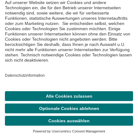
Asklepios Westklinikum
Hamburg
Suurheid 20

22559 Hamburg
(0 40) 81 91-0
Nachricht schreiben
Route planen
Notfall
Suche
Termin
Menü