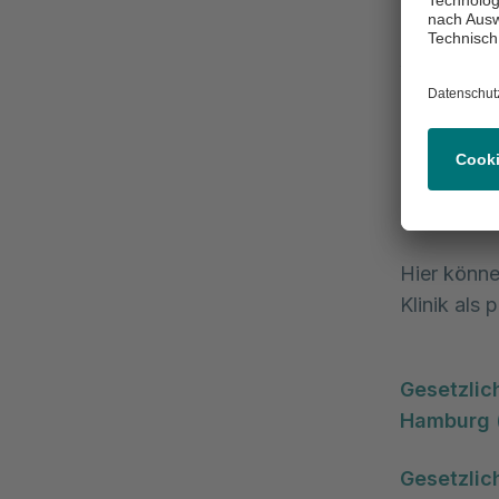
Gesetzl
Alle Klinik
Informatio
Qualitätsb
der Kranke
Klinik, zu
Personalau
Hier könne
Klinik als 
Gesetzlic
Hamburg 
Gesetzlic