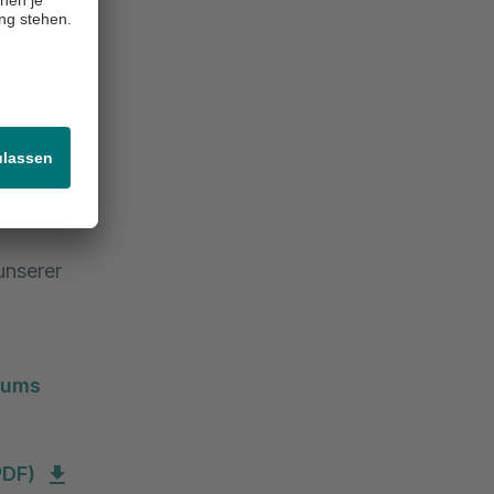
 Die
 Leistungen
uktur der
ng, zur
unserer
kums
PDF)