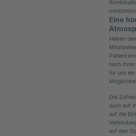
Kombinatio
medizinisc
Eine ho
Atmosph
Neben dem 
Mitarbeite
Patient:in
nach Ihren
für uns e
Möglichkei
Die Zufrie
auch auf I
auf die Ei
Verbindun
auf den St