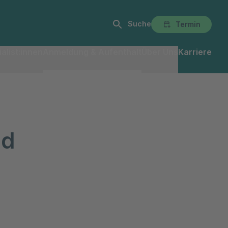
Suche
Termin
alist:innen
Anmeldung & Aufenthalt
Über Uns
Karriere
nd