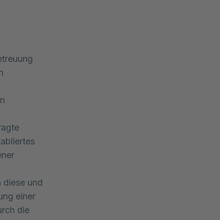
Betreuung
n
en
ragte
abliertes
ener
 diese und
ung einer
urch die