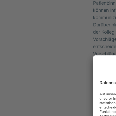
Patient:in
können Inf
kommunizi
Darüber hi
der Kolleg
Vorschläge
entscheid
Vorschläge
digitales S
Quali
Wir inform
für sich u