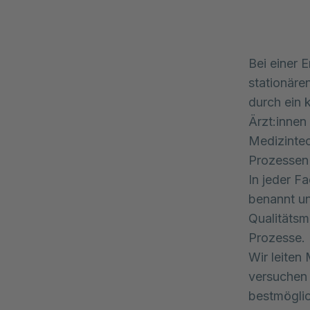
Bei einer 
stationären
durch ein 
Ärzt:innen
Medizintec
Prozessen 
In jeder F
benannt un
Qualitätsm
Prozesse.
Wir leite
versuchen 
bestmöglic