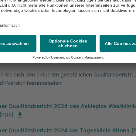
icher Qualitätsbericht
en in Deutschland sind gesetzlich verpflichtet, aktuelle
nen zu ihrem Qualitätsmanagement zu veröffentlichen.
erichte geben einen Überblick über die Strukturen und
nhäuser. Sie enthalten beispielsweise Angaben zur Str
m Behandlungsspektrum, zur Häufigkeit einer Behandlu
sstattung und vieles mehr.
n Sie sich den aktuellen gesetzlichen Qualitätsbericht 
pdf-Version herunterladen.
her Qualitätsbericht 2024 des Asklepios Westklini
(PDF)
her Qualitätsbericht 2024 der Tagesklinik Altona (