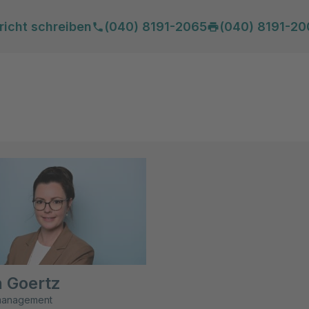
richt schreiben
(040) 8191-2065
(040) 8191-20
 Goertz
smanagement