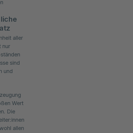
en
liche
atz
heit aller
 nur
bständen
isse sind
n und
erzeugung
roßen Wert
en. Die
iter:innen
wohl allen