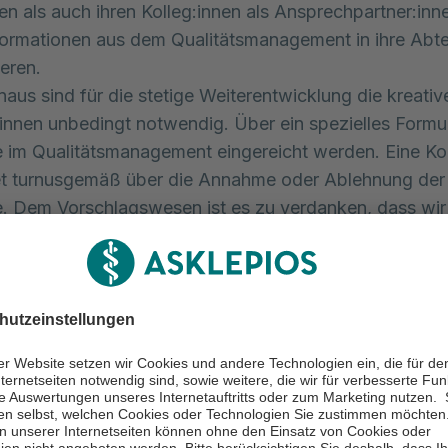
nen als auch ihren Kolleg:innen als Ansprechpartner:inn
ormationen aus dem Qualitätsmanagement in ihre Abte
eren.
naus sind für die stetige Weiterentwicklung die kreativ
:innen unbedingt notwendig. Über ein spezielles Formu
 im Qualitätsmanagement eingereicht werden. Eine K
et turnusgemäß über die Annahme oder Ablehnung der
. Dem Vorschlagswesen ist es zu verdanken, dass wir 
chwarzes Brett installiert haben.
tätsbericht
ieren Sie umfänglich - damit Sie selbstbestimmt Entsch
nd Ihre Gesundheit treffen können.