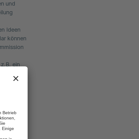
en und
ilung
en Ideen
lar können
ommission
z.B. ein
eidungen 