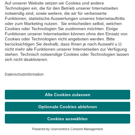
Impressum
Datenschutzinformationen
Cookie Einstellungen
©
Asklepios Kliniken GmbH & Co. KGaA 2026
Suche
Termin
Menü