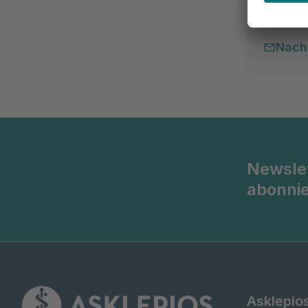
Chefarzts
Nach
Newsle
abonni
Asklepio