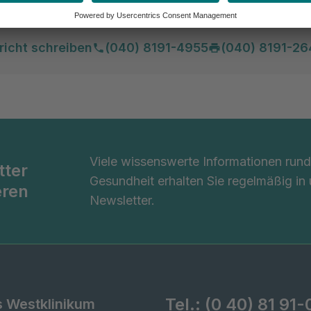
ekretariat
richt schreiben
(040) 8191-4955
(040) 8191-26
Viele wissenswerte Informationen ru
tter
Gesundheit erhalten Sie regelmäßig in
eren
Newsletter.
Tel.:
(0 40) 81 91-
s Westklinikum