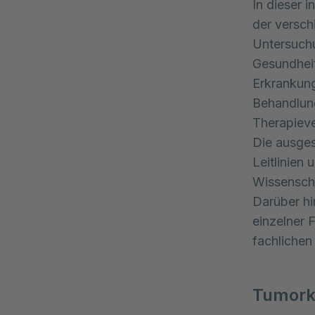
In dieser 
der versc
Untersuchu
Gesundheit
Erkrankung
Behandlung
Therapiever
Die ausges
Leitlinien
Wissensch
Darüber hi
einzelner 
fachlichen
Tumork