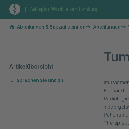
Zur Startseite
Asklepios Westklinikum Hamburg
Tumorkonferenzen
Abteilungen & Spezialist:innen
Abteilungen
Tum
Artikelübersicht
Sprechen Sie uns an
Im Rahmen 
Fachärztin
Radiologie
niedergela
Patientin 
Therapieko