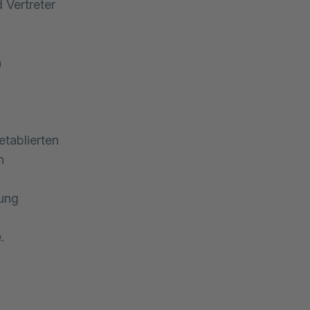
 Vertreter
n
tablierten
n
hung
.