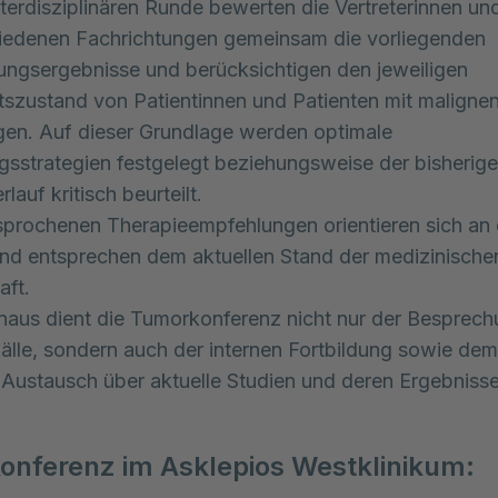
interdisziplinären Runde bewerten die Vertreterinnen und
hiedenen Fachrichtungen gemeinsam die vorliegenden
ngsergebnisse und berücksichtigen den jeweiligen
szustand von Patientinnen und Patienten mit maligne
en. Auf dieser Grundlage werden optimale
sstrategien festgelegt beziehungsweise der bisherige
lauf kritisch beurteilt.
prochenen Therapieempfehlungen orientieren sich an e
 und entsprechen dem aktuellen Stand der medizinische
aft.
naus dient die Tumorkonferenz nicht nur der Besprec
Fälle, sondern auch der internen Fortbildung sowie dem
 Austausch über aktuelle Studien und deren Ergebnisse
onferenz im Asklepios Westklinikum: