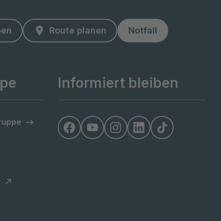
ben
Route planen
Notfall
ppe
Informiert bleiben
Gruppe