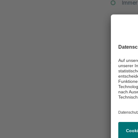
Immer 
Sprec
Janin