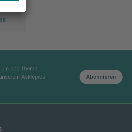
48
nd um das Thema
 unserem Asklepios
Abonnieren
0