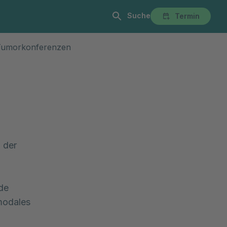
Suche
Termin
alist:innen
Anmeldung & Aufenthalt
Über Uns
Karriere
Tumorkonferenzen
 der
ede
imodales