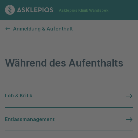
Zur Startseite
Asklepios Klinik Wandsbek
Während des Aufenthalts
Anmeldung & Aufenthalt
Während des Aufenthalts
Lob & Kritik
Entlassmanagement