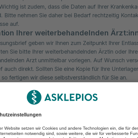
 Wichtig ist zudem, dass die Daten auf Ihrer Krankenk
d. Bitte nehmen Sie daher bei Bedarf rechtzeitig Kontakt
sse auf.
tion Ihrer weiterbehandelnden Ärzt:in
sungsbrief geben wir Ihnen zum Zeitpunkt Ihrer Entlas
lten Sie bitte Ihrer weiterbehandelnden Ärztin oder Ihr
ndelnden Arzt unmittelbar vorlegen. Auf Wunsch vers
f auch direkt. Sollten Sie eine Kopie für Ihre Unterlage
so fertigen wir diese selbstverständlich für Sie an.
i Ihnen eine Entfernung der Fäden oder Klammern bzw.
chsel notwendig sein, wenden Sie sich gerne an Ihre
ndelnde Ärztin oder Ihren weiterbehandelnden Arzt. D
ch um die Fortführung der Behandlung und ist erste:r
rtner:in für auftretende Beschwerden.
dikamente kümmern