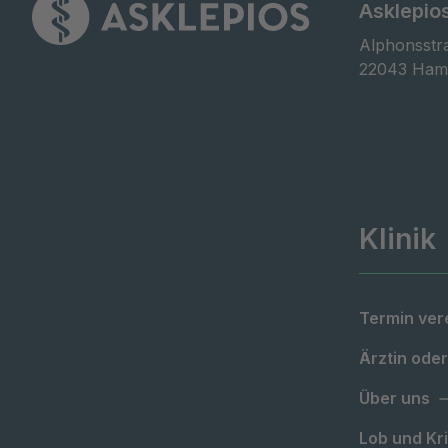
Asklepio
Alphonsstra
22043 Ham
Klinik
Termin ver
Ärztin oder
Über uns
Lob und Kri