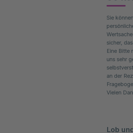
Sie können
persönlich
Wertsachen
sicher, da
Eine Bitte
uns sehr g
selbstvers
an der Rez
Frageboge
Vielen Dan
Lob und