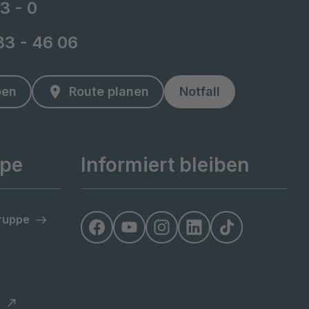
3 - 0
 83 - 46 06
ben
Route planen
Notfall
ppe
Informiert bleiben
Gruppe