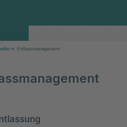
Diagnosen & Leistungen
Abteilungen & Spezi
alts
Entlassmanagement
lassmanagement
Entlassung