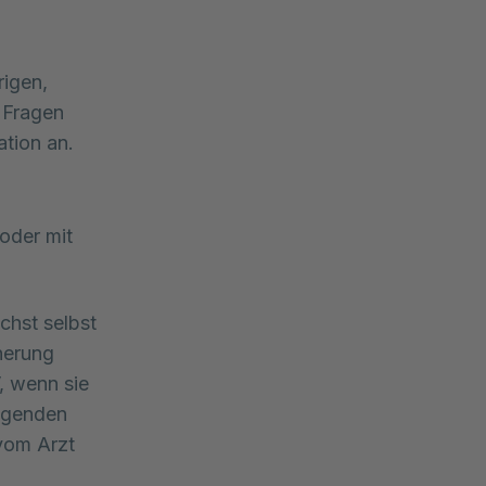
rigen,
i Fragen
ation an.
 oder mit
chst selbst
herung
, wenn sie
ngenden
vom Arzt