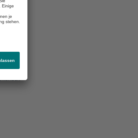
llte die
in,
 Ihren
gung
ng und im
nden Sie
eitenden