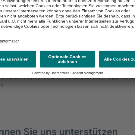
assungbrief ist Ihre derzeitige Medikation enthalten. So
re Versorgung mit Medikamenten nicht sichergestellt se
r uns gern darum. Folgerezepte erhalten Sie dann von
ndelnden Ärzt:innen.
haltsbescheinigung und AU-Bescheini
len wir Ihnen auf Wunsch eine Aufenthaltsbescheinigu
l auch eine Arbeitsunfähigkeitsbescheinigung aus. We
u bitte am Tag vor Ihrer Entlassung an die Pflegemitarb
on.
nnen Sie uns unterstützen