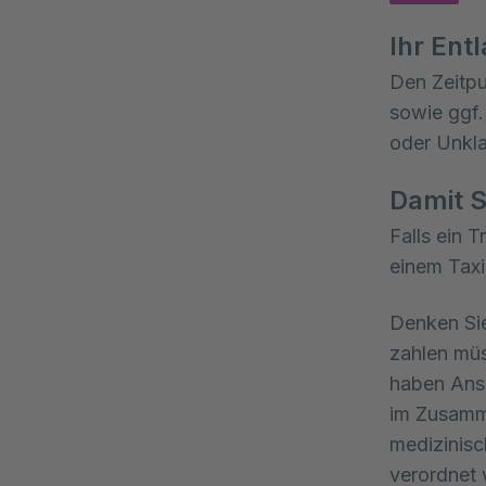
Ihr Ent
Den Zeitpu
sowie ggf.
oder Unkla
Damit 
Falls ein 
einem Taxi 
Denken Sie
zahlen müs
haben Ansp
im Zusamm
medizinisc
verordnet