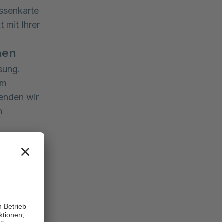
assenkarte
 mit Ihrer
nen
sung.
em
enden wir
n
iese-/r