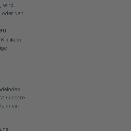
, wird
n oder den
en
 Klinikum
ige
ndelnden
st
/ unsere
dann ein
 uns