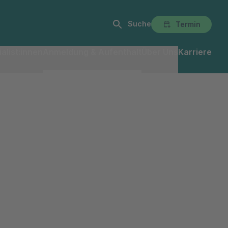
Suche
Termin
alist:innen
Anmeldung & Aufenthalt
Über Uns
Karriere