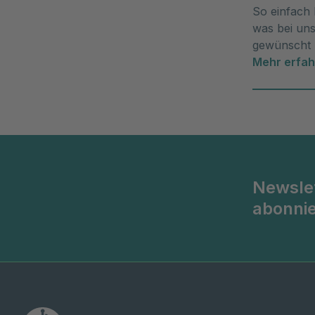
So einfach 
was bei uns 
gewünscht 
machen soll
Mehr erfa
Newsle
abonni