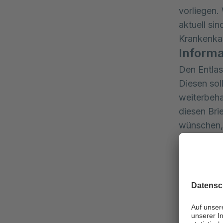
vorliegen.
aktuell sin
Krankenka
Informa
Den Entlas
Diesen sol
weiterbeha
diesen Brie
wünschen, 
Sollten be
Verbandswe
weiterbeha
kümmert si
Ansprechpa
Um Me