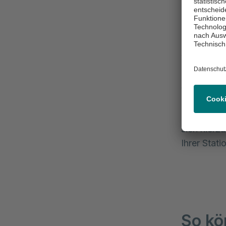
In dem Entl
unmittelba
kümmern wi
weiterbeha
Aufent
Gerne stel
Bedarfsfal
sich hierz
Ihrer Stati
So kö