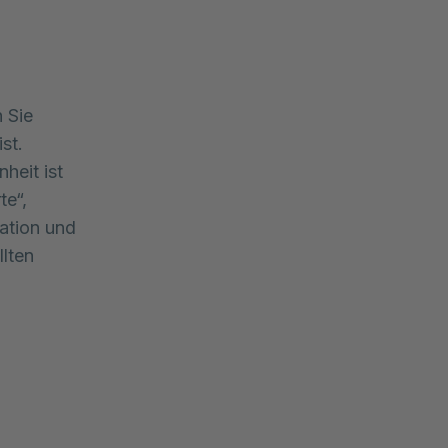
 Sie
st.
heit ist
te“,
tation und
llten