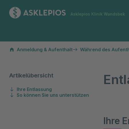
Zur Startseite
Asklepios Klinik Wandsbek
Entlassmanagement
Anmeldung & Aufenthalt
Während des Aufenth
Ent
Artikelübersicht
Ihre Entlassung
So können Sie uns unterstützen
Ihre 