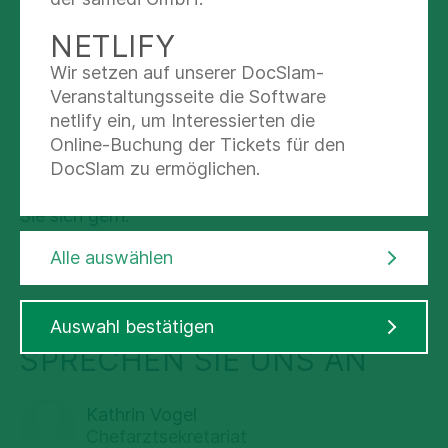
EINWEISENDE ÄRZTINNEN
NETLIFY
UND ÄRZTE
Wir setzen auf unserer DocSlam-
Ergotherapie
Für Haus- und Fachärzte stellen wir an dieser
Veranstaltungsseite die Software
Stelle ein Formular für die Anmeldung ihrer
netlify ein, um Interessierten die
Patientinnen und Patienten für die geriatrische
Online-Buchung der Tickets für den
Komplexbehandlung in unserer Klinik zur
DocSlam zu ermöglichen.
Logopädie
Verfügung. Falls Sie Fragen dazu haben, melden
Sie sich gern.
Alle auswählen
Anmeldung Geriatrie
PDF 90.3 KB
Neuropsychologie
Auswahl bestätigen
SPRECHEN SIE UNS AN
Sozialdienst & Entlassmanagement
Kathrin Vogel
Chefarztsekretariat