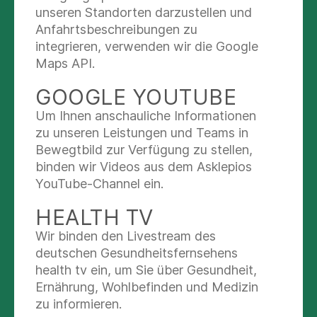
unseren Standorten darzustellen und
verschiedenen an der Behandlung
Anfahrtsbeschreibungen zu
mitwirkenden Berufsgruppen –
OPTIMALE VERSORGUNG
integrieren, verwenden wir die Google
Physiotherapie, Ergotherapie, Logopädie
FÜR ÄLTERE
Maps API.
und Psychologie - durchgeführte
Assessments und Behandlungen zur
GOOGLE YOUTUBE
Anwendung.
Um Ihnen anschauliche Informationen
zu unseren Leistungen und Teams in
Bewegtbild zur Verfügung zu stellen,
binden wir Videos aus dem Asklepios
YouTube-Channel ein.
HEALTH TV
Wir binden den Livestream des
deutschen Gesundheitsfernsehens
Gebündeltes Wissen für Sie
health tv ein, um Sie über Gesundheit,
Ernährung, Wohlbefinden und Medizin
Die Gesundheitsprobleme bei älteren Menschen
zu informieren.
können kompliziert sein. Oft haben sie mehrere