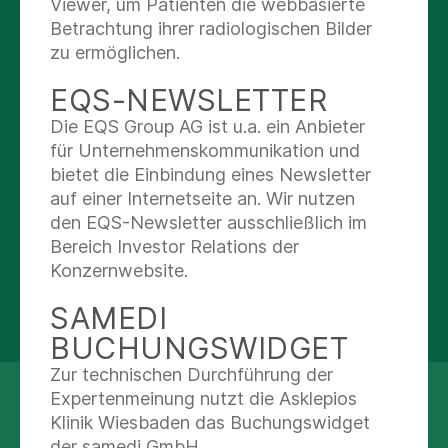
Viewer, um Patienten die webbasierte
Betrachtung ihrer radiologischen Bilder
Spezialisten verschiedener
zu ermöglichen.
Fachrichtungen stehen Ihnen für eine
EQS-NEWSLETTER
vollumfängliche Behandlung zur
Verfügung.
Die EQS Group AG ist u.a. ein Anbieter
für Unternehmenskommunikation und
bietet die Einbindung eines Newsletter
Alle anzeigen
auf einer Internetseite an. Wir nutzen
den EQS-Newsletter ausschließlich im
Bereich Investor Relations der
Konzernwebsite.
Pflege
SAMEDI
BUCHUNGSWIDGET
Zur technischen Durchführung der
Expertenmeinung nutzt die Asklepios
ANMELDEFORMULAR
Physiotherapie
Klinik Wiesbaden das Buchungswidget
GERIATRIE FÜR
der samedi GmbH.