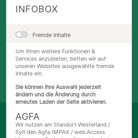
Krankheiten gleichzeitig, was zur Gabe vieler
INFOBOX
verschiedener Medikamente führt. Das stellt
auch hohe Anforderungen an die Therapie. In der
Akutgeriatrischen Abteilung unseres Hauses
kümmern wir uns um die Diagnose und
Fremde Inhalte
Behandlung der Erkrankungen bei älteren
Menschen. Dabei berücksichtigen wir jederzeit
Um Ihnen weitere Funktionen &
ihre Einschränkungen und individuelle
Services anzubieten, betten wir auf
Lebenssituation.
unseren Websites ausgewählte fremde
Inhalte ein.
Mehr lesen
Sie können Ihre Auswahl jederzeit
ändern und die Änderung durch
erneutes Laden der Seite aktivieren.
AGFA
UNSER KOMPETENTES
Wir nutzen am Standort Westerland /
TEAM KÜMMERT SICH UM
Sylt den Agfa IMPAX / web.Access
SIE