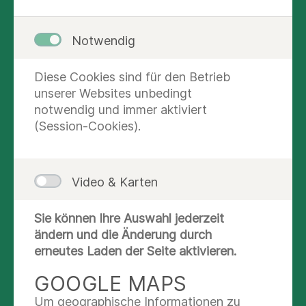
Notwendig
MD/SYR Nidal Mansour
Diese Cookies sind für den Betrieb
Chefarzt
unserer Websites unbedingt
notwendig und immer aktiviert
(Session-Cookies).
EINFÜHLSAM UND
KOMPETENT
In der stationären geriatrischen
Video & Karten
Behandlung werden Erkrankungen unter
Berücksichtigung der
Sie können Ihre Auswahl jederzeit
Funktionseinschränkungen sowie der
ändern und die Änderung durch
individuellen Lebenssituation diagnostiziert
erneutes Laden der Seite aktivieren.
und therapiert. Neben der klinischen,
GOOGLE MAPS
laborchemischen und bildgebenden
mehr lesen
Um geographische Informationen zu
Diagnostik kommen hierbei von den