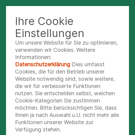
KLINIK SEBNITZ
Ihre Cookie
Einstellungen
Um unsere Website für Sie zu optimieren,
Kontakt
verwenden wir Cookies. Weitere
Informationen:
Datenschutzerklärung
Dies umfasst
SPRECHEN SIE UNS AN
Cookies, die für den Betrieb unserer
Website notwendig sind, sowie weitere,
die wir für verbesserte Funktionen
Asklepios Klinik Sebnitz
nutzen. Sie entscheiden selbst, welchen
Anmeldung & Auskunft
Cookie-Kategorien Sie zustimmen
möchten. Bitte berücksichtigen Sie, dass
Nachricht schreiben
Ihnen je nach Auswahl u.U. nicht mehr alle
Funktionen unserer Website zur
+49 (35971) 6 - 0
Verfügung stehen.