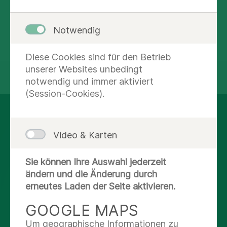
+49 (35971) 6 - 1817
Notwendig
Diese Cookies sind für den Betrieb
unserer Websites unbedingt
teilen
tweet
notwendig und immer aktiviert
(Session-Cookies).
AUF DEM LAUFENDEN
BLEIBEN
Video & Karten
Sie können Ihre Auswahl jederzeit
Facebook
ändern und die Änderung durch
erneutes Laden der Seite aktivieren.
X
GOOGLE MAPS
Um geographische Informationen zu
Youtube