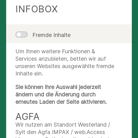
computerassistierter Operationsverfahren haben
INFOBOX
die moderne orthopädische Chirurgie
maßgeblich geprägt.
Im Rahmen der Feierstunde würdigte der
Fremde Inhalte
Präsident der Universität Regensburg, Prof. Dr.
Udo Hebel, die Rückkehr des 50-jährigen
Um Ihnen weitere Funktionen &
Orthopäden und Unfallchirurgen für den
Services anzubieten, betten wir auf
Wissenschafts- und Gesundheitsstandort.
unseren Websites ausgewählte fremde
„Antrittsvorlesungen sind stets etwas
Inhalte ein.
Besonderes und verkörpern eine bedeutende
Wegmarke in der Entwicklung einer Universität“,
Sie können Ihre Auswahl jederzeit
erklärt Prof. Hebel. Die Berufung von Prof.
ändern und die Änderung durch
Renkawitz stellt in diesem Kontext einen großen
erneutes Laden der Seite aktivieren.
Gewinn für die Universität Regensburg und
AGFA
insbesondere für die Universitätsmedizin dar.
Wir nutzen am Standort Westerland /
Prof. Dr. Hebel wies dabei ebenso auf die
Sylt den Agfa IMPAX / web.Access
Zusammenarbeit mit dem Partner Asklepios