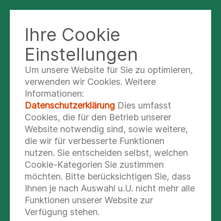
Ihre Cookie
FACHKRANKENHAUS BAD ABBACH
Einstellungen
Um unsere Website für Sie zu optimieren,
International
verwenden wir Cookies. Weitere
Informationen:
renommierter
Datenschutzerklärung
Dies umfasst
Orthopäde kehrt
Cookies, die für den Betrieb unserer
Website notwendig sind, sowie weitere,
zurück an die
die wir für verbesserte Funktionen
nutzen. Sie entscheiden selbst, welchen
Universität Regensburg
Cookie-Kategorien Sie zustimmen
möchten. Bitte berücksichtigen Sie, dass
„Medizin-Oskar-Preisträger“ Professor
Ihnen je nach Auswahl u.U. nicht mehr alle
Tobias Renkawitz begeistert in seiner
Funktionen unserer Website zur
Antrittsvorlesung
Verfügung stehen.