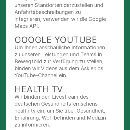
versammelten sich zahlreiche Vertreterinnen und
unseren Standorten darzustellen und
Vertreter aus Wissenschaft, Medizin und
Anfahrtsbeschreibungen zu
Öffentlichkeit, um die Rückkehr des international
integrieren, verwenden wir die Google
renommierten Orthopäden an seine akademische
Maps API.
Heimat zu würdigen.
GOOGLE YOUTUBE
Nach rund fünf Jahren als Ärztlicher Direktor der
Um Ihnen anschauliche Informationen
Orthopädischen Universitätsklinik Heidelberg ist
zu unseren Leistungen und Teams in
der gebürtige Regensburger vor über einem Jahr
Bewegtbild zur Verfügung zu stellen,
an seine Heimatuniversität zurückgekehrt. Dort
binden wir Videos aus dem Asklepios
hat er die Position des Ärztlichen Direktors
YouTube-Channel ein.
sowie des Lehrstuhlinhabers der
HEALTH TV
Universitätsorthopädie am Standort Asklepios
Klinikum Bad Abbach übernommen. Prof.
Wir binden den Livestream des
Renkawitz zählt zu den international profilierten
deutschen Gesundheitsfernsehens
Orthopäden mit hoher wissenschaftlicher
health tv ein, um Sie über Gesundheit,
Strahlkraft und exzellentem klinischem
Ernährung, Wohlbefinden und Medizin
Renommee. Insbesondere seine Arbeiten im
zu informieren.
Bereich minimal-invasiver und