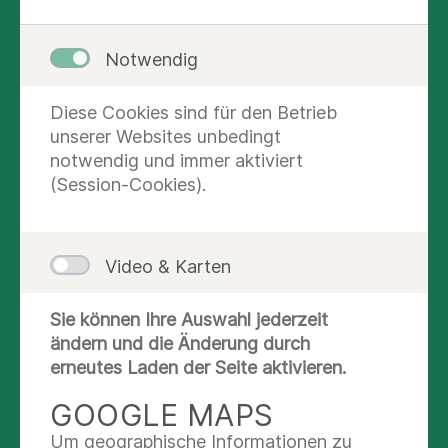
21. Apr. 2026
Notwendig
Bad Abbach
Diese Cookies sind für den Betrieb
unserer Websites unbedingt
notwendig und immer aktiviert
(Session-Cookies).
Video & Karten
Sie können Ihre Auswahl jederzeit
ändern und die Änderung durch
v.l.: Prof. Dr. Hans-Dieter Hermann, Univ.-Prof. Dr.
erneutes Laden der Seite aktivieren.
Tobias Renkawitz
GOOGLE MAPS
Bad Abbach.
Zur feierlichen Antrittsvorlesung
von Universitätsprofessor Dr. Tobias Renkawitz
Um geographische Informationen zu