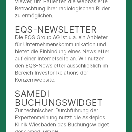
Viewer, um Patienten die webbasierte
Klinikum in Bad Abbach hin, in dessen
Betrachtung ihrer radiologischen Bilder
Räumlichkeiten die Regensburger
zu ermöglichen.
Universitätsorthopädie untergebracht ist. Da der
Vollausbau des Universitätsklinikums am
EQS-NEWSLETTER
Hauptcampus bisher nicht wie ursprünglich
Die EQS Group AG ist u.a. ein Anbieter
geplant umgesetzt werden konnte, wurden seit
für Unternehmenskommunikation und
2000 die entsprechenden Fachbereiche am
bietet die Einbindung eines Newsletter
Standort Bad Abbach angesiedelt.
auf einer Internetseite an. Wir nutzen
den EQS-Newsletter ausschließlich im
Auch der Dekan der Fakultät für Medizin, Prof.
Bereich Investor Relations der
Dr. Dirk Hellwig, betonte die strategische
Konzernwebsite.
Bedeutung der Berufung. Er hob hervor, dass die
Fakultät mit Prof. Renkawitz eine herausragende
SAMEDI
Persönlichkeit als Ordinarius gewonnen habe.
BUCHUNGSWIDGET
Prof. Hellwig verwies auf Meilensteine in
Zur technischen Durchführung der
Renkawitz’ Karriere, darunter
Expertenmeinung nutzt die Asklepios
Auslandsaufenthalte an internationalen
Klinik Wiesbaden das Buchungswidget
Exzellenzzentren sowie den Oskar-Medizinpreis
der samedi GmbH.