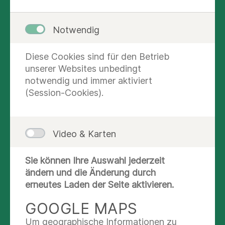
UNSER ANGEBOT:
Notwendig
QUALITÄT AUS EINER
HAND
Diese Cookies sind für den Betrieb
unserer Websites unbedingt
notwendig und immer aktiviert
(Session-Cookies).
Video & Karten
Sie können Ihre Auswahl jederzeit
ändern und die Änderung durch
Wir bringen Sie schnell wieder auf die Beine!
erneutes Laden der Seite aktivieren.
Reha-Klinik ist nicht gleich Reha-Klinik. Deshalb
GOOGLE MAPS
unterstützen wir Sie gerne bei der Wahl der für
Sie richtigen Rehabilitationseinrichtung.
Um geographische Informationen zu