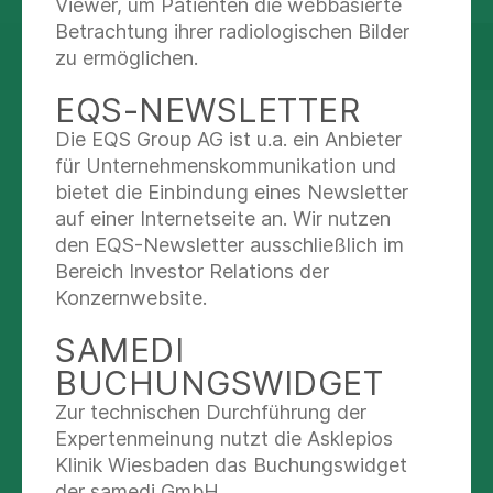
Viewer, um Patienten die webbasierte
Betrachtung ihrer radiologischen Bilder
Unser Zentrum für Rehabilitation
zu ermöglichen.
EQS-NEWSLETTER
Die EQS Group AG ist u.a. ein Anbieter
DREI SÄULEN FÜR EINE
für Unternehmenskommunikation und
OPTIMALE
bietet die Einbindung eines Newsletter
WEITERVERSORGUNG
auf einer Internetseite an. Wir nutzen
den EQS-Newsletter ausschließlich im
Damit Sie auch nach dem Krankenhausaufenthalt
Bereich Investor Relations der
bei uns bestens weiterversorgt werden, helfen
Konzernwebsite.
Ihnen verschiedene Ansprechpartner gerne
SAMEDI
weiter. Unser Konzept ruht dabei auf drei Säulen:
Pflegeüberleitung, AHB-Management und
BUCHUNGSWIDGET
Sozialdienst.
Zur technischen Durchführung der
Expertenmeinung nutzt die Asklepios
AHB-Management
Klinik Wiesbaden das Buchungswidget
der samedi GmbH.