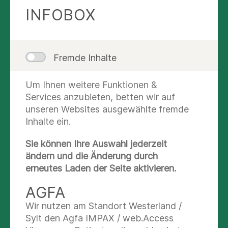
Regel können wir sogar den Transfer in die
INFOBOX
Reha-Klinik für Sie organisieren.
FACHKRANKENHAUS UND
Fremde Inhalte
REHA UNTER EINEM DACH
Um Ihnen weitere Funktionen &
Direkt neben dem Akutkrankenhaus, mitten im
Services anzubieten, betten wir auf
Kurpark, befindet sich unser Asklepios Zentrum
unseren Websites ausgewählte fremde
für Rehabilitation. Nach Ihrem
Inhalte ein.
Krankenhausaufenthalt besteht hier für Sie die
Möglichkeit, einer fächerübergreifenden
Sie können Ihre Auswahl jederzeit
Anschlussheilbehandlung.
ändern und die Änderung durch
erneutes Laden der Seite aktivieren.
Wenn Sie sich für einen Aufenthalt im Zentrum
für Rehabiliation entscheiden, profitieren Sie von
AGFA
kurzen Wegen und enger Abstimmung Ihrer
Wir nutzen am Standort Westerland /
behandelnden Ärzte.
Sylt den Agfa IMPAX / web.Access