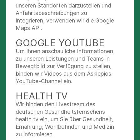
unseren Standorten darzustellen und
Gemeinsam mit unseren Asklepios- und
Anfahrtsbeschreibungen zu
MediClin-Partnerkliniken bieten wir
integrieren, verwenden wir die Google
Ihnen Qualität aus einer Hand - das hat für Sie
Maps API.
viele Vorteile:
GOOGLE YOUTUBE
STARTEN SIE IN IHRE REHA
Um Ihnen anschauliche Informationen
zu unseren Leistungen und Teams in
Bewegtbild zur Verfügung zu stellen,
Unsere Reha-Partner bieten Ihnen
binden wir Videos aus dem Asklepios
modernste und mit den Ärzten
auf Sie
YouTube-Channel ein.
abgestimmte Therapie
und ggf. Medikation,
fürsorgliche und fachkompetente Pflege
HEALTH TV
und eine genesungsfördernde
Wir binden den Livestream des
Wohlfühlatmosphäre.
deutschen Gesundheitsfernsehens
Sie müssen sich
um nichts kümmern
:
health tv ein, um Sie über Gesundheit,
Wir füllen das Antragsformular gemeinsam
Ernährung, Wohlbefinden und Medizin
mit Ihnen aus und leiten alle Unterlagen an
zu informieren.
den zuständigen Kostenträger weiter. In der