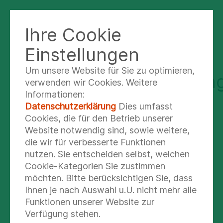
Ihre Cookie
FACHKRANKENHAUS BAD ABBACH
Einstellungen
Um unsere Website für Sie zu optimieren,
Anschlussheilbehandlun
verwenden wir Cookies. Weitere
Informationen:
Datenschutzerklärung
Dies umfasst
Bei vielen Erkrankungen ist es
Cookies, die für den Betrieb unserer
empfehlenswert, nach der
Website notwendig sind, sowie weitere,
Akutbehandlung in der Klinik eine
die wir für verbesserte Funktionen
Anschlussheilbehandlung (AHB) in
nutzen. Sie entscheiden selbst, welchen
Anspruch zu nehmen. Diese Rehabilitation
Cookie-Kategorien Sie zustimmen
nach dem Klinikaufenthalt hilft Ihnen,
möchten. Bitte berücksichtigen Sie, dass
schneller wieder auf die Beine zu kommen
Ihnen je nach Auswahl u.U. nicht mehr alle
oder sich im Alltag schnell wieder wohl zu
Funktionen unserer Website zur
fühlen.
Verfügung stehen.