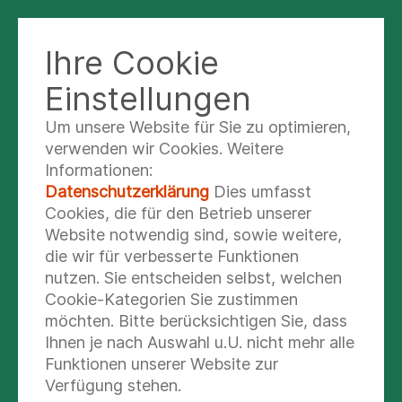
Ihre Cookie
FACHKRANKENHAUS BAD ABBACH
Einstellungen
Um unsere Website für Sie zu optimieren,
Know-how für ein
verwenden wir Cookies. Weitere
Informationen:
gesundes Leben
Datenschutzerklärung
Dies umfasst
Cookies, die für den Betrieb unserer
In der Kindheit werden die Grundlagen für
Website notwendig sind, sowie weitere,
einen gesunden Lebensstil gelegt. Seit
die wir für verbesserte Funktionen
Jahren engagieren wir uns mit
nutzen. Sie entscheiden selbst, welchen
Unterstützung durch die Dr. Broermann-
Cookie-Kategorien Sie zustimmen
möchten. Bitte berücksichtigen Sie, dass
Stiftung aktiv in der Prävention für
Ihnen je nach Auswahl u.U. nicht mehr alle
Schüler. Unser Ziel ist es, bei Kindern und
Funktionen unserer Website zur
Jugendlichen das Bewusstsein für
Verfügung stehen.
gesunde Lebensführung zu wecken.