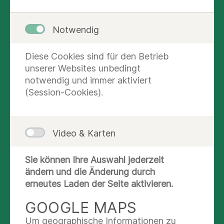
EIN KLEINER BEITRAG FÜR
Notwendig
GROSSE CHANCEN
Diese Cookies sind für den Betrieb
unserer Websites unbedingt
notwendig und immer aktiviert
(Session-Cookies).
Video & Karten
Sie können Ihre Auswahl jederzeit
© iStock_000010424061
ändern und die Änderung durch
erneutes Laden der Seite aktivieren.
Mit unserem kostenlosen und spannenden
Gesundheitsunterricht leisten wir einen kleinen
GOOGLE MAPS
gesellschaftlichen Beitrag, die gesundheitliche
Um geographische Informationen zu
Chancengleichheit für Kinder zu fördern und