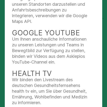
unseren Standorten darzustellen und
gesundheitliche Risiken weiter zu vermindern.
Anfahrtsbeschreibungen zu
integrieren, verwenden wir die Google
GESUNDHEITSUNTERRICHT
Maps API.
ZUM ANFASSEN - FELIX FIT
GOOGLE YOUTUBE
Regelmäßig finden bei uns an der Klinik "Felix
Um Ihnen anschauliche Informationen
Fit"-Kurse für einen starken Kinderrücken statt.
zu unseren Leistungen und Teams in
Dabei lernen Kinder im Alter von sechs bis acht
Bewegtbild zur Verfügung zu stellen,
Jahren spielerisch Übungen, die
binden wir Videos aus dem Asklepios
Bewegungsmangel und Haltungsfehlern
YouTube-Channel ein.
vorbeugen
HEALTH TV
Denn: Untersuchungen zeigen, dass bereits
Grundschüler unter motorischen Störungen und
Wir binden den Livestream des
Haltungsschwächen leiden. Meistens
deutschen Gesundheitsfernsehens
verursachen diese in jungen Jahren noch keine
health tv ein, um Sie über Gesundheit,
größeren Probleme, wirken sich aber im
Ernährung, Wohlbefinden und Medizin
Erwachsenenalter erheblich aus.
zu informieren.