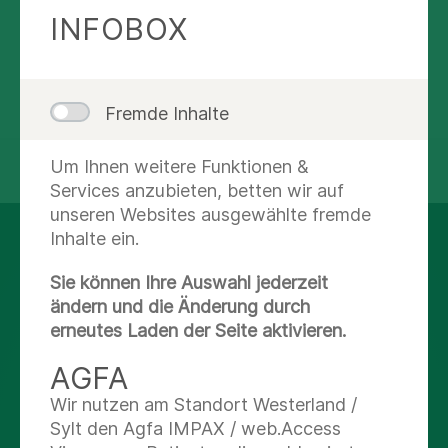
Mit Felix fit möchten wir Beschwerden schon
INFOBOX
entgegenwirken, bevor sie richtig entstehen.
Fremde Inhalte
Um Ihnen weitere Funktionen &
teilen
tweet
Services anzubieten, betten wir auf
unseren Websites ausgewählte fremde
Inhalte ein.
AUF DEM LAUFENDEN
BLEIBEN
Sie können Ihre Auswahl jederzeit
ändern und die Änderung durch
erneutes Laden der Seite aktivieren.
Facebook
AGFA
Wir nutzen am Standort Westerland /
X
Sylt den Agfa IMPAX / web.Access