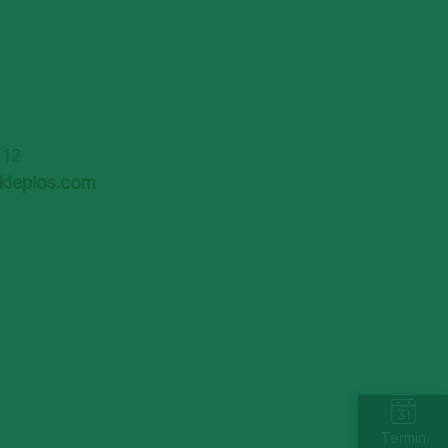
212
klepios.com
Termin