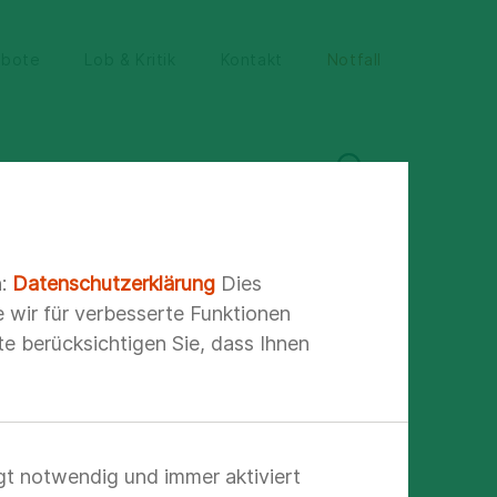
ebote
Lob & Kritik
Kontakt
Notfall
ite
Klinikleitung
n:
Datenschutzerklärung
Dies
e wir für verbesserte Funktionen
e berücksichtigen Sie, dass Ihnen
gt notwendig und immer aktiviert