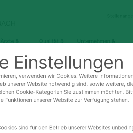
Stellenang
BACH
 Ärzte &
Qualität &
Unternehmen &
chbesucher
Sicherheit
Verantwortung
e Einstellungen
nehmen & Verantwortung
Klinik und Kontakt Übersichtsse
imieren, verwenden wir Cookies. Weitere Informatione
ieb unserer Website notwendig sind, sowie weitere, di
elchen Cookie-Kategorien Sie zustimmen möchten. Bitt
e Klinikleitung
lle Funktionen unserer Website zur Verfügung stehen.
ookies sind für den Betrieb unserer Websites unbedin