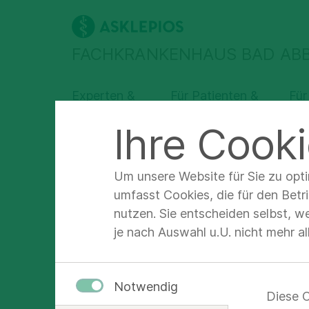
FACHKRANKENHAUS BAD AB
Experten &
Für Patienten &
Für
Abteilungen
Angehörige
Fa
Ihre Cooki
Asklepios Fachkrankenhaus Bad Abbach
Unter
Um unsere Website für Sie zu opt
umfasst Cookies, die für den Betr
nutzen. Sie entscheiden selbst, w
Unser
je nach Auswahl u.U. nicht mehr a
Notwendig
Diese C