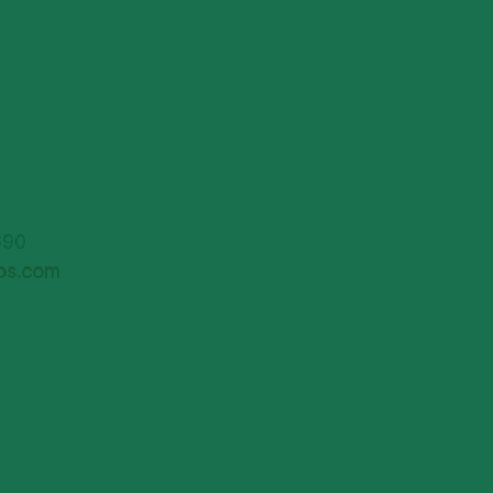
690
ios.com