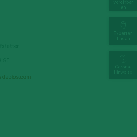
vereinbar
en
Experten
finden
fstetter
3 95
Corona-
1
Hinweise
sklepios.com