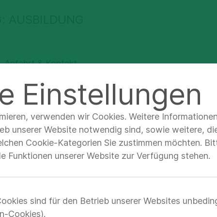
: AUSBILDUNG
Anfahrt & Kontakt
e Einstellungen
nformieren
Praktikum & FSJ
imieren, verwenden wir Cookies. Weitere Informatione
ieb unserer Website notwendig sind, sowie weitere, di
ikum & FSJ & Bu
elchen Cookie-Kategorien Sie zustimmen möchten. Bitt
lle Funktionen unserer Website zur Verfügung stehen.
urger Asklepios Kliniken bieten dir eine groß
flege, im Funktionsdienst oder in der Verwaltun
ookies sind für den Betrieb unserer Websites unbedin
n.
n-Cookies).