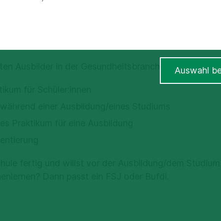
 UNSER TEAM
ten Ausbilder in der Gesundheitsbranche bieten wir dir
Auswahl be
tikum für Schüler:innen
 während einer Ausbildung/eines Studiums
es Praktikum für eine Ausbildung
ientierung
chule fertig und willst vor der Ausbildung/dem Studium
enlernen? Dann passt ein FSJ oder Bufdi.