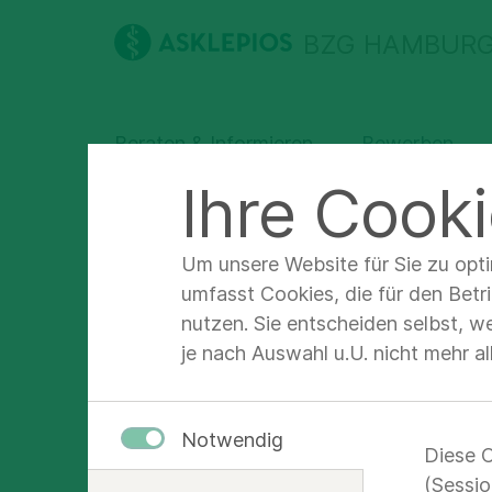
BZG HAMBURG
Beraten & Informieren
Bewerben
Ihre Cooki
Ausbildung am BZG Hamburg
Beraten & I
Um unsere Website für Sie zu opt
umfasst Cookies, die für den Betr
Prakt
nutzen. Sie entscheiden selbst, w
je nach Auswahl u.U. nicht mehr a
Die sieben Hamb
Alltag in der P
Notwendig
Diese C
kennenzulerne
(Sessio