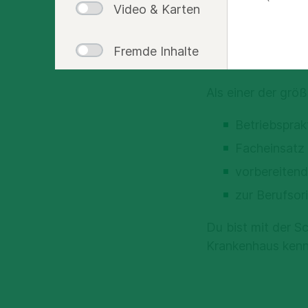
Video & Karten
Fremde Inhalte
KOMM IN
Als einer der größ
Betriebsprak
Facheinsatz
vorbereitend
zur Berufsor
Du bist mit der S
Krankenhaus kenn