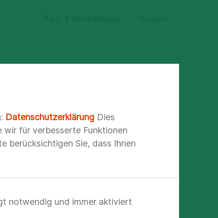
Fort- & Weiterbildung
Kontakt
n:
Datenschutzerklärung
Dies
e wir für verbesserte Funktionen
fdi
e berücksichtigen Sie, dass Ihnen
e Auswahl, den
g
gt notwendig und immer aktiviert