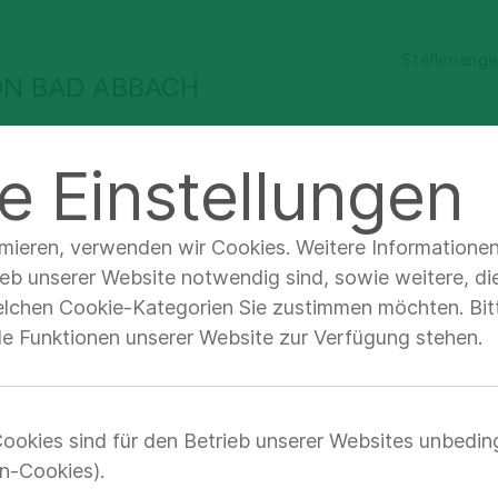
Stellenang
ON BAD ABBACH
ür Ärzte &
Qualität &
Unternehmen &
e Einstellungen
achbesucher
Sicherheit
Verantwortung
nehmen & Verantwortung
Klinik & Kontakt
Klinik auf
imieren, verwenden wir Cookies. Weitere Informatione
ieb unserer Website notwendig sind, sowie weitere, di
elchen Cookie-Kategorien Sie zustimmen möchten. Bitt
lle Funktionen unserer Website zur Verfügung stehen.
r Zentrum für
ilitation auf ein
ookies sind für den Betrieb unserer Websites unbedin
n-Cookies).