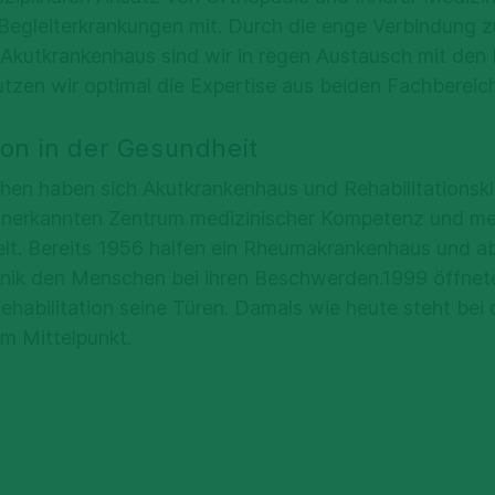
e Begleiterkrankungen mit. Durch die enge Verbindung 
Akutkrankenhaus sind wir in regen Austausch mit den
utzen wir optimal die Expertise aus beiden Fachbereic
ion in der Gesundheit
hen haben sich Akutkrankenhaus und Rehabilitationsklin
 anerkannten Zentrum medizinischer Kompetenz und me
lt. Bereits 1956 halfen ein Rheumakrankenhaus und a
inik den Menschen bei ihren Beschwerden.1999 öffnet
ehabilitation seine Türen. Damals wie heute steht bei
im Mittelpunkt.