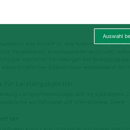
Auswahl be
hazentrum Bad Abbach ist eine hochmoderne Klinik fü
che Rehabilitation. Anschlussheilbehandlungen, Heilv
ndlungen sämtlicher Erkrankungen des Bewegungsapp
 wissenschaftlichen Erkenntnissen entsprechend durc
e für Leistungssportler
ndlung von Sportverletzungen sind wir spezialisiert.
ngssportler auf nationaler und internationaler Ebene.
perten
sziplinären Ansatz von Orthopädie und Innerer Medizi