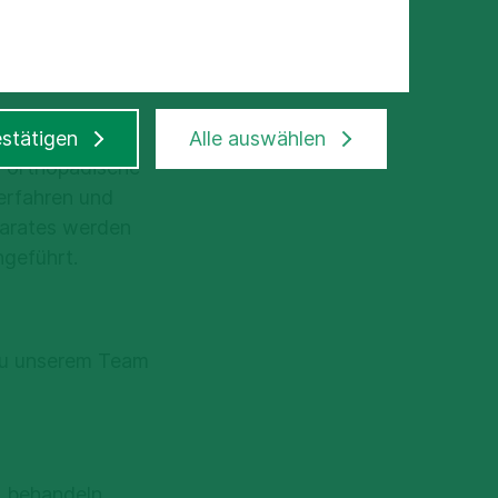
stätigen
Alle auswählen
r orthopädische
erfahren und
arates werden
hgeführt.
 Zu unserem Team
n behandeln