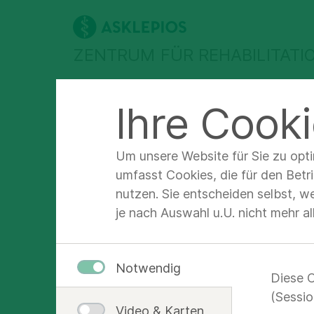
ZENTRUM FÜR REHABILITATI
Abteilungen &
Für Patienten &
F
Ihre Cooki
Therapien
Angehörige
F
Asklepios Zentrum für Rehabilitation Bad Abbach
Unter
Um unsere Website für Sie zu opt
umfasst Cookies, die für den Betr
nutzen. Sie entscheiden selbst, w
je nach Auswahl u.U. nicht mehr a
Unse
Rehab
Notwendig
Diese C
(Sessio
Video & Karten