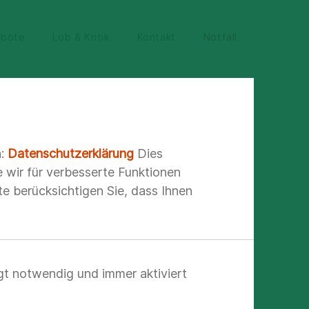
ebote
Lob & Kritik
Kontakt
Notfall
 einen Blick
n:
Datenschutzerklärung
Dies
e wir für verbesserte Funktionen
e berücksichtigen Sie, dass Ihnen
en
gt notwendig und immer aktiviert