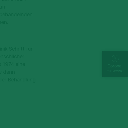
zum
 behandelnden
hen.
ik Schritt für
nschlicher
b 1974 eine
Corona-
Hinweise
e dann
 der Behandlung