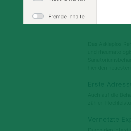
Blick
Fremde Inhalte
Das Asklepios Re
und rheumatologis
Sanatoriumsbeha
hier den neuesten
Erste Adress
Auch auf die Beha
zählen Hochleistu
Vernetzte Ex
Durch den interdi