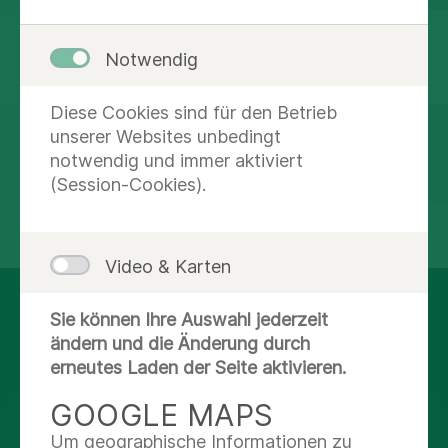
PFLEGEEXPERTEN
Notwendig
Diese Cookies sind für den Betrieb
Erfahren Sie mehr über unsere
unserer Websites unbedingt
Fachpflege- und spezialisierten
notwendig und immer aktiviert
Pflegekräfte
(Session-Cookies).
teilen
tweet
Video & Karten
AUF DEM LAUFENDEN
Sie können Ihre Auswahl jederzeit
ändern und die Änderung durch
BLEIBEN
erneutes Laden der Seite aktivieren.
GOOGLE MAPS
Facebook
Um geographische Informationen zu