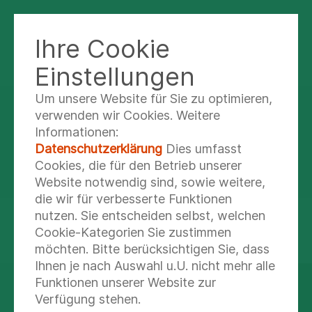
Ihre Cookie
ZENTRUM FÜR REHABILITATION BAD
ABBACH
Einstellungen
Um unsere Website für Sie zu optimieren,
verwenden wir Cookies. Weitere
Unsere Experten sind
Informationen:
für Sie da
Datenschutzerklärung
Dies umfasst
Cookies, die für den Betrieb unserer
Website notwendig sind, sowie weitere,
die wir für verbesserte Funktionen
nutzen. Sie entscheiden selbst, welchen
ÄRZTE UND THERAPEUTEN
Cookie-Kategorien Sie zustimmen
möchten. Bitte berücksichtigen Sie, dass
Ihnen je nach Auswahl u.U. nicht mehr alle
Funktionen unserer Website zur
Erfahren Sie mehr über unsere
Experten aus Medizin und Therapie.
Verfügung stehen.