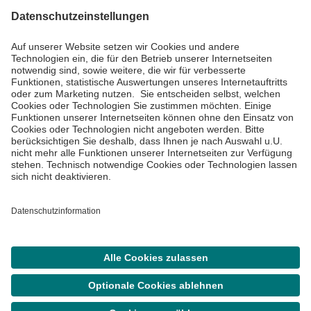
Informiert bleiben
Impressum
Datenschutzinformationen
Cookie Einstellungen
©
Asklepios Kliniken GmbH & Co. KGaA 2026