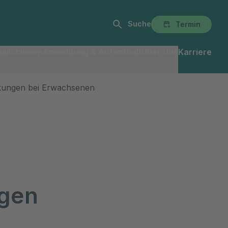
Suche
Termin
alist:innen
Anmeldung & Aufenthalt
Über Uns
Karriere
kungen bei Erwachsenen
ngen