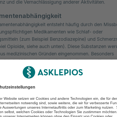
nz und die Vernachlässigung anderer Aktivitäten.
mentenabhängigkeit
amentenabhängigkeit entsteht häufig durch den Missb
ungspflichtigen Medikamenten wie Schlaf- oder
smitteln (zum Beispiel Benzodiazepine) und Schmerzm
iel Opioide, siehe auch unten). Diese Substanzen wer
aus medizinischen Gründen eingenommen. Besonders
rdet sind Menschen, die diese Medikamente über eine
einnehmen oder einnehmen müssen.
bhängigkeit
igkeit von Opioiden, einer Gruppe von Schmerzmitteln,
 Problem dar. Opioide wie Morphin oder Fentanyl ve
 oft zur Behandlung starker Schmerzen. Eine Abhängigk
 durch die Notwendigkeit, immer höhere Dosen einzu