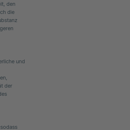
it, den
ch die
ubstanz
ngeren
rliche und
,
en,
ät der
des
 sodass