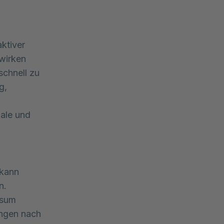
ktiver
wirken
schnell zu
g,
ale und
 kann
n.
nsum
angen nach