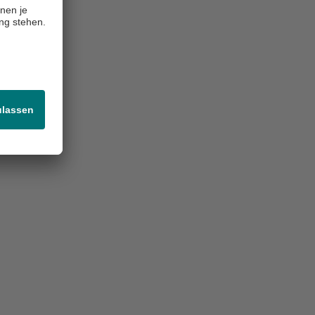
ist der
nsystem und
chen aus
aufe der