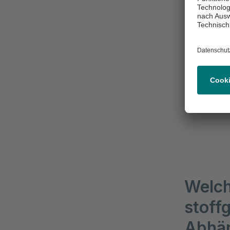
die gleich
Tabaka
Die Tabakab
Hauptwirks
ist stark 
sozialem D
Zeit eine 
Welch
stoff
Abhän