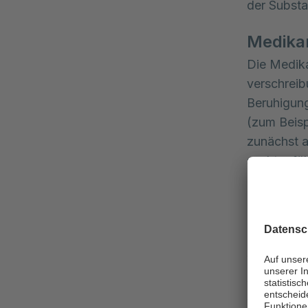
der Substa
Medika
Die Medik
verschreib
Beruhigung
(zum Beisp
zunächst 
suchtgefäh
Zeitraum 
Opioida
Die Abhäng
wachsendes
Ärzt:innen
sich dann