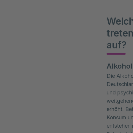
Welch
trete
auf?
Alkohol
Die Alkoho
Deutschla
und psychi
weitgehend
erhöht. Bet
Konsum und
entstehen 