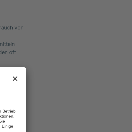
rauch von
itteln
den oft
n längeren
 stellt ein
rschreiben
eit zeigt
nehmen, um