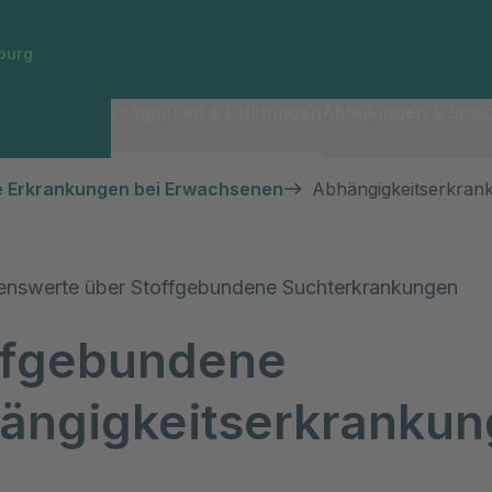
burg
Diagnosen & Leistungen
Abteilungen & Spezi
e Erkrankungen bei Erwachsenen
Abhängigkeitserkran
senswerte über Stoffgebundene Suchterkrankungen
ffgebundene
ängigkeitserkranku