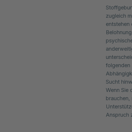
Stoffgebu
zugleich m
entstehen
Belohnungs
psychische
anderweit
unterschei
folgenden 
Abhängigk
Sucht hinw
Wenn Sie o
brauchen, 
Unterstützu
Anspruch 