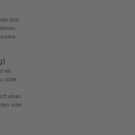
ln sich 
önnen 
unsere 
g)
t ein
o stark
oft einen
hlen oder