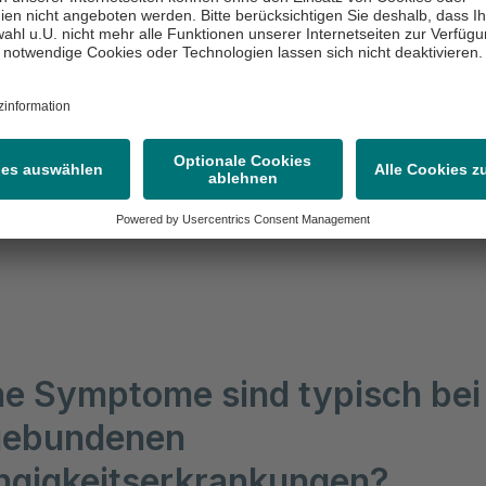
e Wirkung zu erzielen.
bhängigkeit
hängigkeit (Nikotinsucht) ist weit verbreitet. Nikotin 
toff in Zigaretten. Er beeinflusst das zentrale Nerve
suchterzeugend. Viele Menschen beginnen mit dem Rau
ruck oder zur Stressbewältigung und entwickeln im L
Abhängigkeit.
e Symptome sind typisch bei
gebundenen
gigkeitserkrankungen?