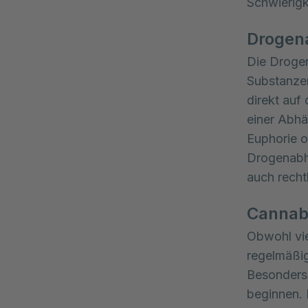
Schwierigk
Drogen
Die Droge
Substanzen
direkt auf
einer Abhä
Euphorie o
Drogenabh
auch rech
Cannab
Obwohl vie
regelmäßig
Besonders 
beginnen. 