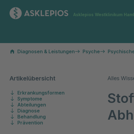
Zur Startseite
Asklepios Westklinikum Ham
Abhängigkeitserkrankungen bei Erwachsenen
Diagnosen & Leistungen
Psyche
Psychisch
Artikelübersicht
Alles Wis
Erkrankungsformen
Sto
Symptome
Abteilungen
Abh
Diagnose
Behandlung
Prävention