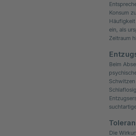
Entspreche
Konsum zu 
Häufigkeit
ein, als u
Zeitraum h
Entzug
Beim Abset
psychische
Schwitzen
Schlaflosi
Entzugser
suchtartig
Tolera
Die Wirku