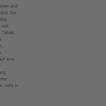
ößten und
and. Sie
 das
r und
, Tabak,
e
n
e
uf eine
ung
ller
, Hilfe in