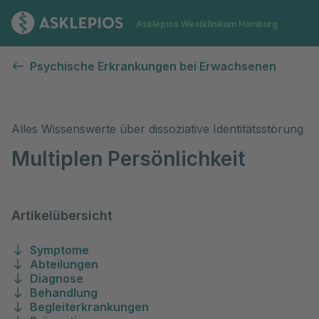
Zur Startseite
Asklepios Westklinikum Hamburg
Identitätsstörungen
Psychische Erkrankungen bei Erwachsenen
Alles Wissenswerte über dissoziative Identitätsstörung
Multiplen Persönlichkeit
Artikelübersicht
Symptome
Abteilungen
Diagnose
Behandlung
Begleiterkrankungen