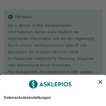
Hinweis:
Die in diesem Artikel bereitgestellten
Informationen dienen ausschließlich der
allgemeinen Information und werden regelmäßig
durch unsere Fachexpert:innen geprüft und
aktualisiert. Sie ersetzen dennoch keine
professionelle medizinische Beratung, Diagnose
oder Behandlung durch Ärzt:innen,
Psycholog:innen, Psychiater:innen oder andere
medizinische Fachexpert:innen. Bei
gesundheitlichen Beschwerden wenden Sie sich
jederzeit gerne an eine unserer Asklepios
Kliniken, ambulanten Praxen und medizinischen
Versorgungszentren in Ihrer Nähe oder an Ihre