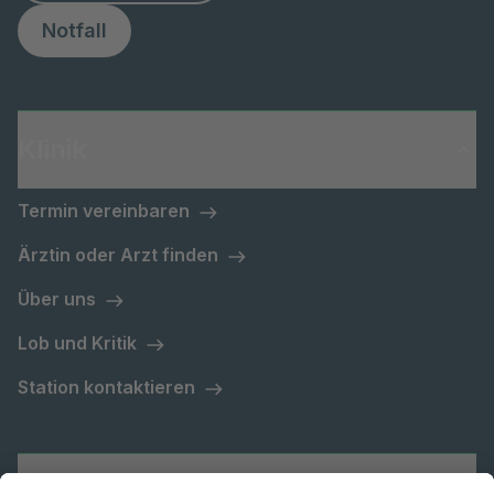
Notfall
Klinik
Termin vereinbaren
Ärztin oder Arzt finden
Über uns
Lob und Kritik
Station kontaktieren
Asklepios Gruppe