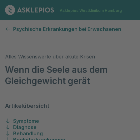
Zur Startseite
Asklepios Westklinikum Hamburg
Akute Krisen
Psychische Erkrankungen bei Erwachsenen
Alles Wissenswerte über akute Krisen
Wenn die Seele aus dem
Gleichgewicht gerät
Artikelübersicht
Symptome
Diagnose
Behandlung
Begleiterkrankungen