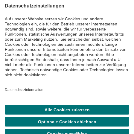
Informiert bleiben
Impressum
Datenschutzinformationen
Cookie Einstellungen
©
Asklepios Kliniken GmbH & Co. KGaA 2026