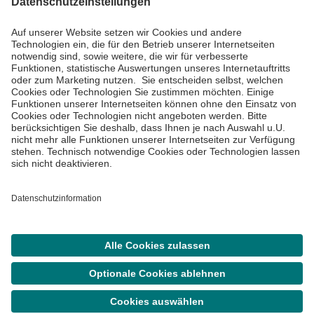
Informiert bleiben
Impressum
Datenschutzinformationen
Cookie Einstellungen
©
Asklepios Kliniken GmbH & Co. KGaA 2026
Suche
Termin
Menü