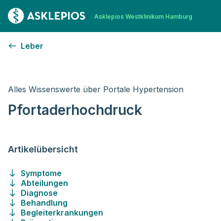
Zur Startseite
Asklepios Westklinikum Hamburg
Pfortaderhochdruck
Leber
Alles Wissenswerte über Portale Hypertension
Pfortaderhochdruck
Artikelübersicht
Symptome
Abteilungen
Diagnose
Behandlung
Begleiterkrankungen