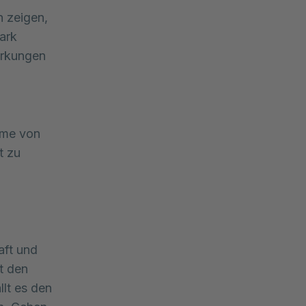
 zeigen, 
ark 
rkungen 
tome von
t zu
aft und
t den
lt es den