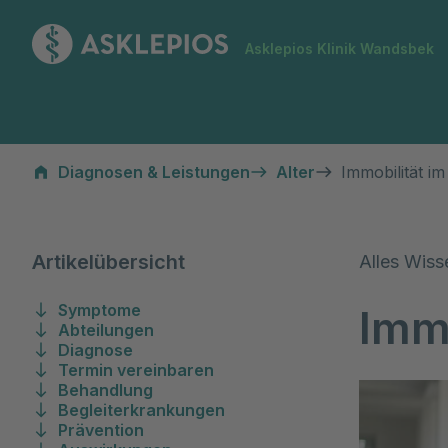
Zur Startseite
Asklepios Klinik Wandsbek
Immobilität im Alter
Diagnosen & Leistungen
Alter
Immobilität im
Artikelübersicht
Alles Wiss
Symptome
Immo
Abteilungen
Diagnose
Termin vereinbaren
Behandlung
Begleiterkrankungen
Prävention