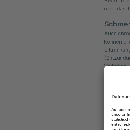
Betroffene
oder das T
Schmer
Auch chro
können ein
Erkrankung
(Entzündun
Verhalten,
die vorli
Eingesc
Im Alter n
Steifheit 
der Bettlä
Weitere mö