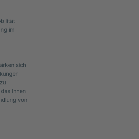
ilität
ung im
ärken sich
nkungen
 zu
 das Ihnen
ndlung von