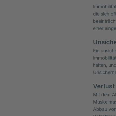
Immobilitä
die sich o
beeinträch
einer eing
Unsiche
Ein unsich
Immobilitä
halten, un
Unsicherhe
Verlus
Mit dem Äl
Muskelmas
Abbau von 