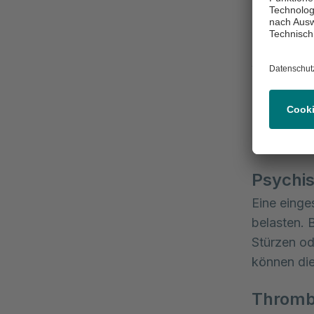
Parkinson-
Nervenerk
Atem- 
Immobilitä
dass sich 
Leistungsf
Kreislaufp
Psychi
Eine einge
belasten. 
Stürzen od
können die
Thromb