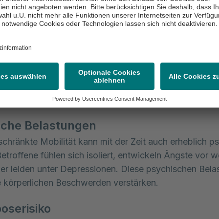
Krankheit und die Multiple Sklerose, eine entzündliche
rankung.
und Kreislaufprobleme
t wirkt sich auch auf die Herz- und Lungenfunktion au
Betroffene immer weniger bewegen, verlieren diese Or
ähigkeit. Zu den unmittelbaren Folgen zählen Kurzatmi
robleme.
sche Belastungen
schränkte Mobilität kann mit der Zeit auch erheblich p
Betroffene fühlen sich isoliert, entwickeln Ängste vor w
er leiden unter Depressionen. Diese psychischen Bel
 körperlichen Beschwerden verstärken.
oserisiko