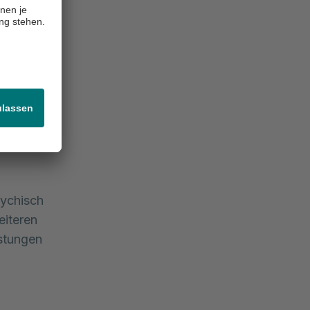
s. Dadurch,
gane an
gkeit und
sychisch
eiteren
astungen