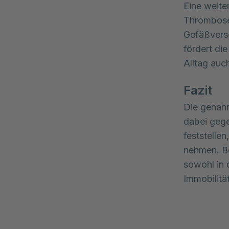
Eine weite
Thrombose
Gefäßversc
fördert di
Alltag auch
Fazit
Die genann
dabei geg
feststellen
nehmen. Be
sowohl in 
Immobilität