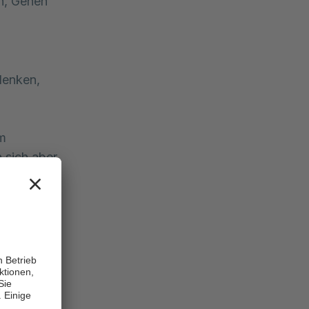
en, Gehen
lenken,
um
 sich aber
durch
ere Phase
chränken.
ie die