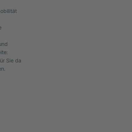
bilität
e
 und
ite:
ür Sie da
en.