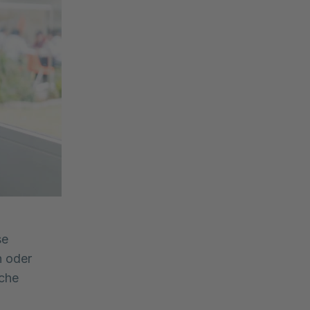
se
n oder
iche