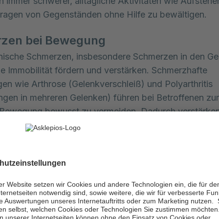
n immer schwerer, alltägliche Aktivitäten wie Aufsteh
ragen von Gegenständen ohne Hilfe zu bewältigen.
zen bei Bewegung
nische Schmerzen, insbesondere Schmerzen in den Ge
e Immobilität fördern und verstärken. Schmerzhafte
en wie Arthrose (Gelenkverschleiß) und Polyarthritis
gen in mehreren Gelenken) führen bei Betroffenen z
 Bewegung bewusst zu vermeiden. Dadurch verstärken
egenden Beschwerden.
hränkte Gelenkbeweglichkeit
immt auch die Beweglichkeit der Gelenke ab, was sich 
oder sogar durch Versteifungen äußern kann. Eine läng
gerigkeit kann die Gelenkbeweglichkeit zusätzlich eins
gliche Gründe sind Verletzungen oder Erkrankungen w