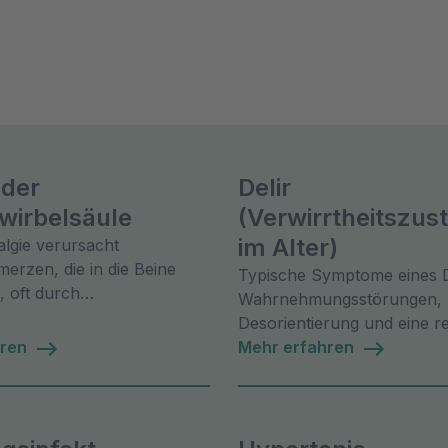
 der
Delir
wirbelsäule
(Verwirrtheitszus
im Alter)
lgie verursacht
rzen, die in die Beine
Typische Symptome eines De
, oft durch
Wahrnehmungsstörungen,
envorfälle oder
Desorientierung und eine r
e. Jetzt alles über
hren
Wachheit.
Mehr erfahren
nd Therapie erfahren!