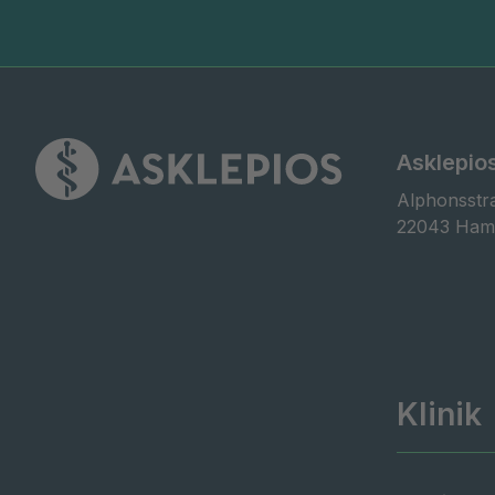
Asklepio
Alphonsstra
22043 Ham
Klinik