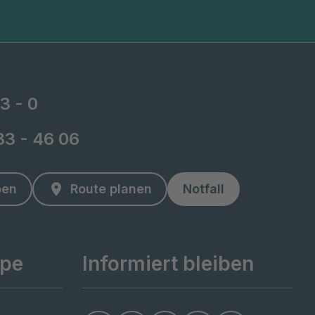
3 - 0
 83 - 46 06
ben
Route planen
Notfall
ppe
Informiert bleiben