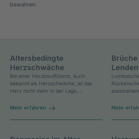
bewahren.  
Altersbedingte
Brüche
Herzschwäche
Lenden
Bei einer Herzinsuffizienz, auch
Lumboischia
bekannt als Herzschwäche, ist das
Rückenschme
Herz nicht mehr in der Lage,
ausstrahlen
ausreichend Blut durch den Körper zu
Bandscheib
pumpen.
Wirbelbrüch
Mehr erfahren
Mehr erfa
Symptome u