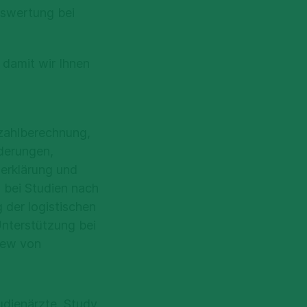
uswertung bei
 damit wir Ihnen
lzahlberechnung,
rderungen,
serklärung und
 bei Studien nach
der logistischen
Unterstützung bei
iew von
udienärzte, Study