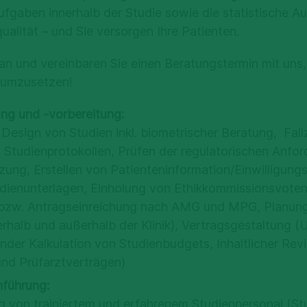
ufgaben innerhalb der Studie sowie die statistische A
ualität – und Sie versorgen Ihre Patienten.
an und vereinbaren Sie einen Beratungstermin mit uns,
n umzusetzen!
ng und -vorbereitung:
Design von Studien inkl. biometrischer Beratung, Fal
n Studienprotokollen, Prüfen der regulatorischen Anfo
ung, Erstellen von Patienteninformation/Einwilligung
dienunterlagen, Einholung von Ethikkommissionsvoten
 bzw. Antragseinreichung nach AMG und MPG, Planung 
erhalb und außerhalb der Klinik), Vertragsgestaltung (
der Kalkulation von Studienbudgets, Inhaltlicher Rev
 und Prüfarztverträgen)
hführung:
ng von trainiertem und erfahrenem Studienpersonal (St