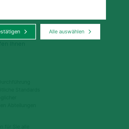
stätigen
Alle auswählen
fen Ihnen
 Durchführung
itliche Standards
glicher
den Abteilungen
für Sie alle