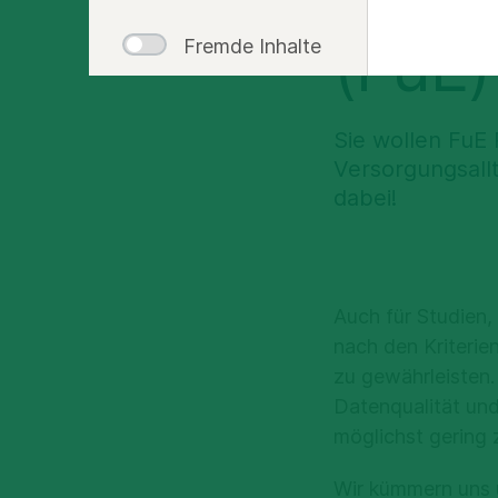
(FuE)
Fremde Inhalte
Sie wollen FuE 
Versorgungsall
dabei!
Auch für Studien, 
nach den Kriterie
zu gewährleisten.
Datenqualität und
möglichst gering 
Wir kümmern uns 