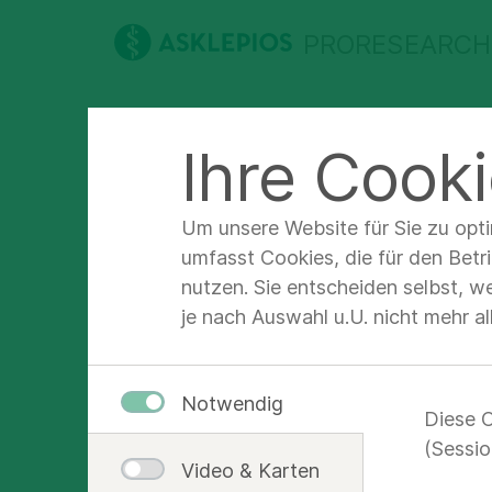
PRORESEARCH
Über uns
Für forschende Ärzte
Ihre Cooki
ASKLEPIOS proresearch
Für forschende Ä
Um unsere Website für Sie zu opt
umfasst Cookies, die für den Betr
nutzen. Sie entscheiden selbst, w
Bera
je nach Auswahl u.U. nicht mehr a
Fors
Notwendig
Diese C
(Sessio
Entw
Video & Karten