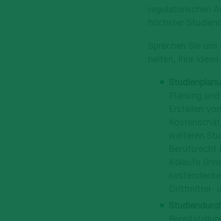
regulatorischen A
höchster Studienq
Sprechen Sie uns 
helfen, Ihre Idee
Studienplanu
Planung und 
Erstellen vo
Kostenschätz
weiteren Stu
Berufsrecht
Abläufe (inn
kostendecken
Drittmittel-
Studiendurc
Bereitstellu