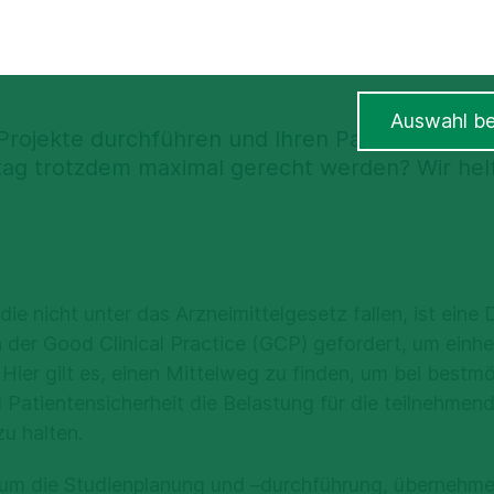
Auswahl be
Projekte durchführen und Ihren Patienten im
tag trotzdem maximal gerecht werden? Wir hel
die nicht unter das Arzneimittelgesetz fallen, ist eine
n der Good Clinical Practice (GCP) gefordert, um einhe
 Hier gilt es, einen Mittelweg zu finden, um bei bestmö
 Patientensicherheit die Belastung für die teilnehmen
zu halten.
um die Studienplanung und –durchführung, übernehmen 