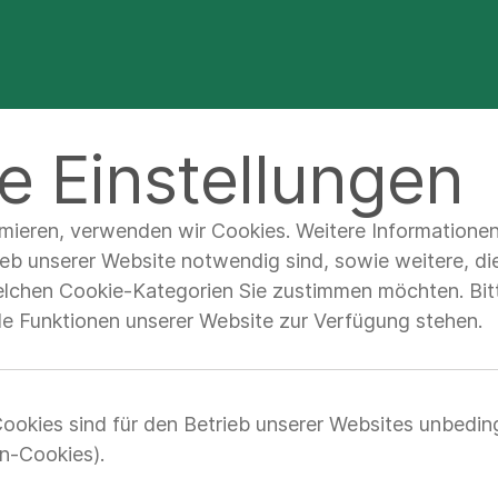
Für Industrie &
Für Patienten &
Forschungspartner
Probanden
e Einstellungen
rzte
Beratung für FuE Projekte
imieren, verwenden wir Cookies. Weitere Informatione
ieb unserer Website notwendig sind, sowie weitere, di
elchen Cookie-Kategorien Sie zustimmen möchten. Bitt
tungen für
lle Funktionen unserer Website zur Verfügung stehen.
chungs-und
ookies sind für den Betrieb unserer Websites unbedin
n-Cookies).
icklungsprojekte