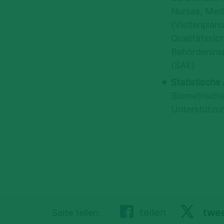
Nurses, Medi
(Visitenpla
Qualitätssic
Behördenins
(SAE)
Statistische
Biometrische
Unterstützun
teilen
twe
Seite teilen: