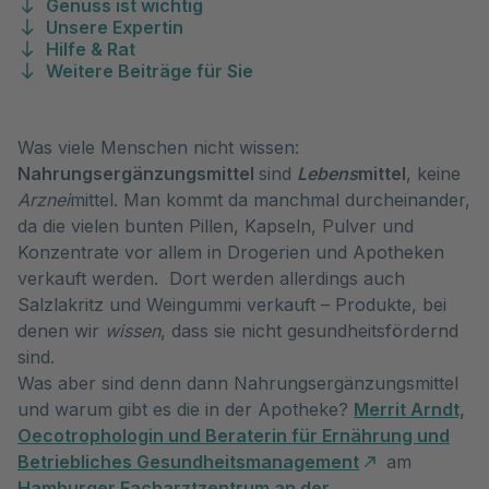
Genuss ist wichtig
Unsere Expertin
Hilfe & Rat
Weitere Beiträge für Sie
Was viele Menschen nicht wissen:
Nahrungsergänzungsmittel
sind
Lebens
mittel
, keine
Arznei
mittel. Man kommt da manchmal durcheinander,
da die vielen bunten Pillen, Kapseln, Pulver und
Konzentrate vor allem in Drogerien und Apotheken
verkauft werden. Dort werden allerdings auch
Salzlakritz und Weingummi verkauft – Produkte, bei
denen wir
wissen
, dass sie nicht gesundheitsfördernd
sind.
Was aber sind denn dann Nahrungsergänzungsmittel
und warum gibt es die in der Apotheke?
Merrit Arndt,
Oecotrophologin und Beraterin für Ernährung und
Betriebliches Gesundheitsmanagement
am
Hamburger Facharztzentrum an der