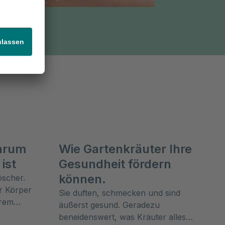
Warum
Wie Gartenkräuter Ihre
ist
Gesundheit fördern
können.
öscher.
r Körper
Sie duften, schmecken und sind
erem
äußerst gesund. Geradezu
ie die
beneidenswert, was Kräuter alles