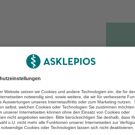
Haut zuliebe!
r an heißen Sommertagen. Er
hzeitiger Alterung und
serem Artikel erfahren Sie,
ankommt, wie Sie Ihre Haut
rmeiden. Lesen Sie jetzt
schwert!