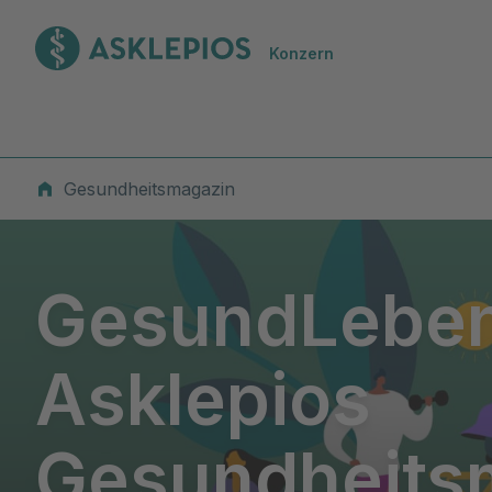
Zur Startseite
Konzern
Asklepios Gesundheitsmagazin -Gesund werden. Gesund l
Gesundheitsmagazin
GesundLeben
Asklepios
Gesundheits