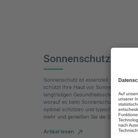
Sonnenschutz - der 
Sonnenschutz ist essenziell – nicht nu
schützt Ihre Haut vor Sonnenbrand, frü
langfristigen Gesundheitsschäden. In un
worauf es beim Sonnenschutz wirklich 
optimal schützen und typische Fehler ve
mehr und genießen Sie die Sonne unbe
Artikel lesen