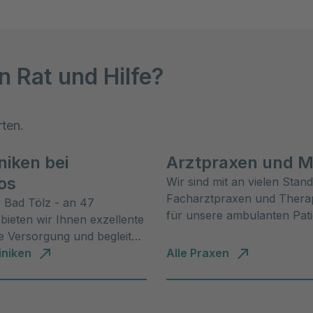
n Rat und Hilfe?
rten.
niken bei
Arztpraxen und 
os
Wir sind mit an vielen Stan
Facharztpraxen und Thera
s Bad Tölz - an 47
für unsere ambulanten Pati
bieten wir Ihnen exzellente
da.
ive Versorgung und begleiten
m Weg zur Genesung.
iniken
Alle Praxen