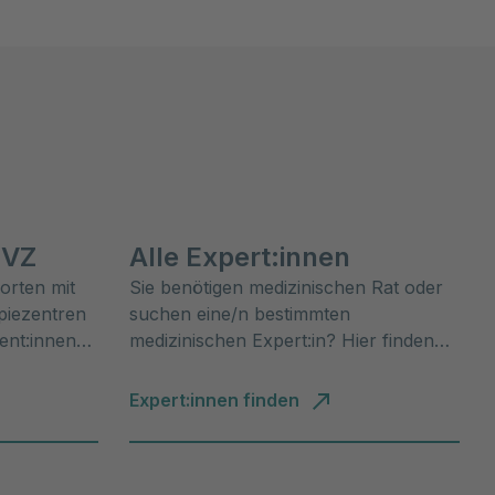
MVZ
Alle Expert:innen
dorten mit
Sie benötigen medizinischen Rat oder
piezentren
suchen eine/n bestimmten
ent:innen
medizinischen Expert:in? Hier finden
Sie alle unsere Expert:innen.
Expert:innen finden