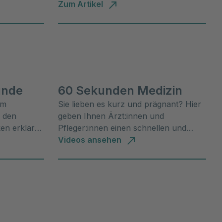
können. Erfahren Sie mehr darüber in
Zum Artikel
unserem Gesundheitsmagazin.
unde
60 Sekunden Medizin
om
Sie lieben es kurz und prägnant? Hier
 den
geben Ihnen Ärzt:innen und
ken erklären
Pfleger:innen einen schnellen und
n
informativen Überblick über wichtige
Videos ansehen
ipps.
Medizinische Themen und