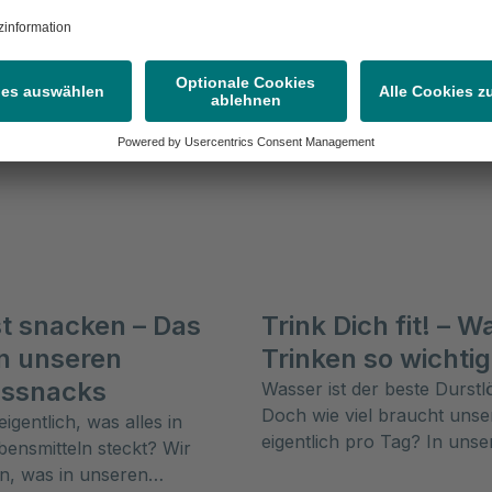
t snacken – Das
Trink Dich fit! – 
in unseren
Trinken so wichtig 
gssnacks
Wasser ist der beste Durstl
Doch wie viel braucht unse
igentlich, was alles in
eigentlich pro Tag? In uns
ensmitteln steckt? Wir
Gesundheitsmagazin lesen S
n, was in unseren