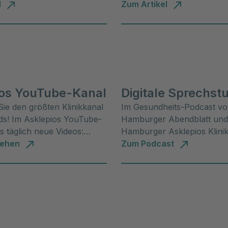
Antworten.
acks enthalten ist. Lesen Sie
l
Zum Artikel
ios YouTube-Kanal
Digitale Sprechst
ie den größten Klinikkanal
Im Gesundheits-Podcast v
ds! Im Asklepios YouTube-
Hamburger Abendblatt und
es täglich neue Videos:
Hamburger Asklepios Klini
erviews,
sehen
Ärzte einmal pro Woche ei
Zum Podcast
eschichten und mehr.
Krankheitsbild und geben T