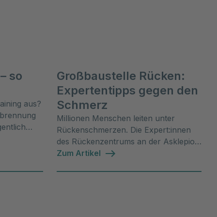
 – so
Großbaustelle Rücken:
Expertentipps gegen den
Schmerz
aining aus?
erbrennung
Millionen Menschen leiten unter
gentlich
Rückenschmerzen. Die Expert:innen
hael
des Rückenzentrums an der Asklepios
Klinik St. Georg geben Tipps gegen
Zum Artikel
den Schmerz.