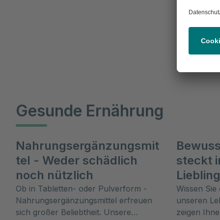
Gesunde Ernährung
Nahrungsergänzungsmit
Bewuss
tel - Weder schädlich
steckt 
noch nützlich
Lieblin
Ob in Tabletten- oder Pulverform -
Wissen Sie e
Nahrungsergänzungsmittel erfreuen
unseren Leb
sich großer Beliebtheit. Unsere
zeigen Ihne