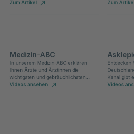
Expertin Merrit Arndt klärt über ihren
Zum Artikel
Lieblingssn
Zum Artike
Nutzen auf.
mehr!
Medizin-ABC
Asklep
In unserem Medizin-ABC erklären
Entdecken S
Ihnen Ärzte und Ärztinnen die
Deutschlan
wichtigsten und gebräuchlichsten
Kanal gibt 
Begriffe der Medizin.
Videos ansehen
Expertenint
Videos an
Patienteng