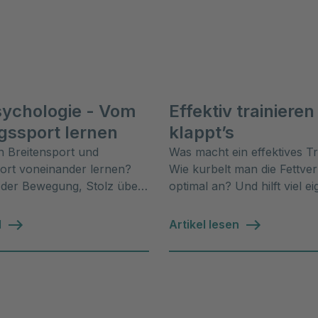
sychologie - Vom
Effektiv trainieren
gssport lernen
klappt’s
 Breitensport und
Was macht ein effektives Tr
ort voneinander lernen?
Wie kurbelt man die Fettv
 der Bewegung, Stolz über
optimal an? Und hilft viel ei
Leistungsvermögen“, erklärt
viel? Unser Experte Dr. Mic
ologin Annika Weinkopf.
Hoffmann klärt auf.
l
Artikel lesen