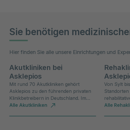
Sie benötigen medizinische
Hier finden Sie alle unsere Einrichtungen und Expe
Akutkliniken bei
Rehakli
Asklepios
Asklepi
Mit rund 70 Akutkliniken gehört
Von Sylt bi
Asklepios zu den führenden privaten
Standorten 
Klinikbetreibern in Deutschland. Im
rehabilitat
Verbund decken die Asklepios Kliniken
Alle Akutkliniken
Sie auf de
Alle Rehakl
das gesamte Spektrum medizinischer
Leistungen ab.