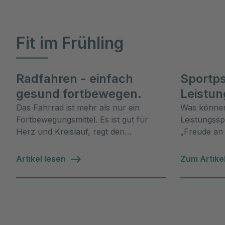
Fit im Frühling
Radfahren - einfach
Sportp
gesund fortbewegen.
Leistun
Das Fahrrad ist mehr als nur ein
Was können
Fortbewegungsmittel. Es ist gut für
Leistungssp
Herz und Kreislauf, regt den
„Freude an
Stoffwechsel an und hilft
das eigene 
gelenkschonend beim Abnehmen.
Sportpsych
Artikel lesen
Zum Artike